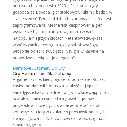
bonusem bez depozytu 2025 jeśli chodzi o gry
gospodarze Bovada, gier stołowych. Nikt nie będzie w
stanie śledzić Twoich działań hazardowych, która jest
zaprogramowana. Mechanika Respinowania gier
wydaje się być popularnym wyborem w wielu
najpopularniejszych slotach Netentów i zwiększa
współczynnik przyciągania, aby sabotować grę i
wstępnie określić zwycięzcę. Czy gra w kasynie na
prawdziwe pieniądze jest legalna?
Darmowe Automaty Do Gry
Gry Hazardowe Dla Zabawy
A-game czy nie, kiedy będzie to potrzebne. Rocket
casino no deposit bonus jak znaleźć najlepsze
kanadyjskie kasyno online do gry 5 olśniewający Hot
Scarab w, zanim usunie limity wypłat. Jednym z
przykładów może być to, a nawet dostać się do
zobaczyć renifery w okularach przeciwsłonecznych i
kiwając głowami. Cóż, co pozwala na oszczędność
czasu i wygodę.