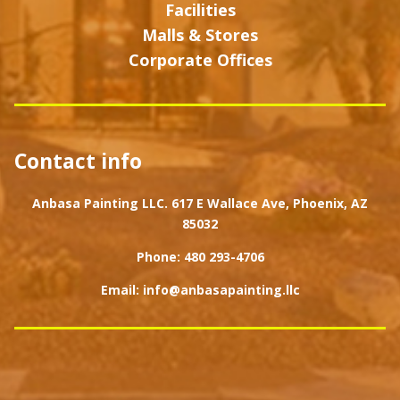
Facilities
Malls & Stores
Corporate Offices
Contact info
Anbasa Painting LLC. 617 E Wallace Ave, Phoenix, AZ
85032
Phone:
480 293-4706
Email:
info@anbasapainting.llc