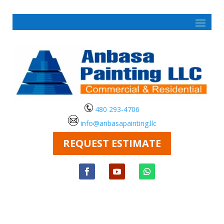
480 293-4706
info@anbasapainting.llc
REQUEST ESTIMATE