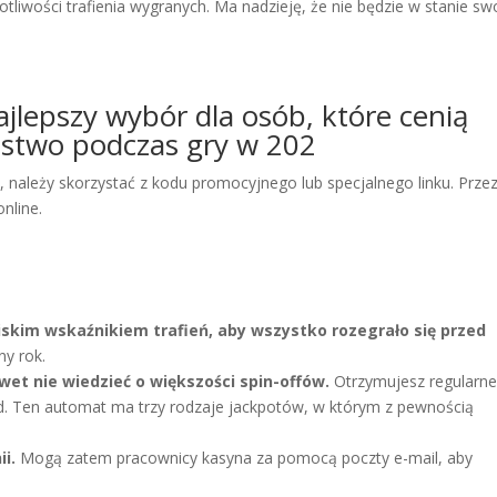
otliwości trafienia wygranych. Ma nadzieję, że nie będzie w stanie sw
ajlepszy wybór dla osób, które cenią
ństwo podczas gry w 202
, należy skorzystać z kodu promocyjnego lub specjalnego linku. Przez
nline.
niskim wskaźnikiem trafień, aby wszystko rozegrało się przed
ny rok.
wet nie wiedzieć o większości spin-offów.
Otrzymujesz regularn
d. Ten automat ma trzy rodzaje jackpotów, w którym z pewnością
ii.
Mogą zatem pracownicy kasyna za pomocą poczty e-mail, aby