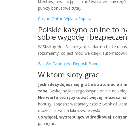
klientów, rewelacją jest możliwość zmiany częśt
punkty bonusowe tutaj.
Casino Online Wplata Papara
Polskie kasyno online to n
sobie wygodę i bezpiecze
W Sizzling Hot Deluxe graj za darmo także u nas
rozumiemy, co jest możliwe dzięki automatowi o
Fair Go Casino No Deposit Bonus
W ktore sloty grac
Jeśli zdecydujesz się grać na automacie z 
tobą.
Szukaj najlepszego kasyna online na kolej
Nie warto też ryzykować więcej, możesz na
bonusy, spędzisz wspaniały czas z Book of Dea
możesz liczyć na lukratywne zyski.
Co więcej, występujący w środkowej Tanzan
pamiętać.