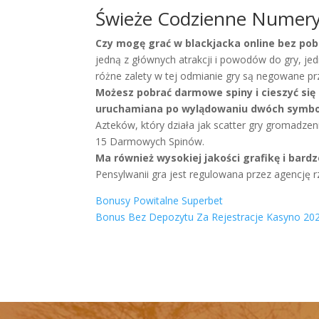
Świeże Codzienne Numer
Czy mogę grać w blackjacka online bez po
jedną z głównych atrakcji i powodów do gry, jed
różne zalety w tej odmianie gry są negowane p
Możesz pobrać darmowe spiny i cieszyć 
uruchamiana po wylądowaniu dwóch symbol
Azteków, który działa jak scatter gry gromadzen
15 Darmowych Spinów.
Ma również wysokiej jakości grafikę i bar
Pensylwanii gra jest regulowana przez agencję r
Bonusy Powitalne Superbet
Bonus Bez Depozytu Za Rejestracje Kasyno 20