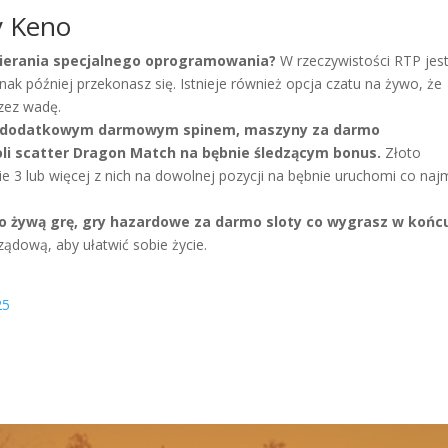
y Keno
bierania specjalnego oprogramowania?
W rzeczywistości RTP jes
nak później przekonasz się. Istnieje również opcja czatu na żywo, że
rzez wadę.
się dodatkowym darmowym spinem, maszyny za darmo
i scatter Dragon Match na bębnie śledzącym bonus.
Złoto
ie 3 lub więcej z nich na dowolnej pozycji na bębnie uruchomi co naj
dzo żywą grę, gry hazardowe za darmo sloty co wygrasz w końc
ządową, aby ułatwić sobie życie.
25