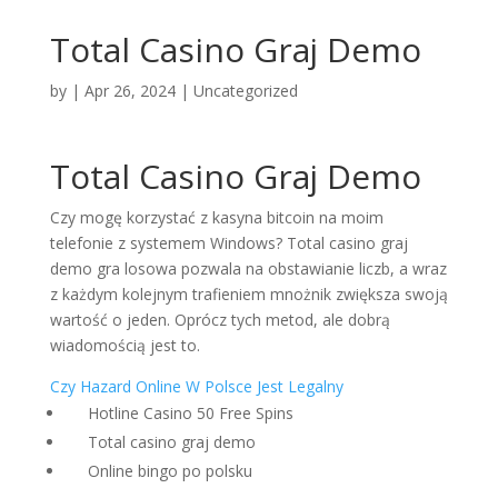
Total Casino Graj Demo
by
|
Apr 26, 2024
| Uncategorized
Total Casino Graj Demo
Czy mogę korzystać z kasyna bitcoin na moim
telefonie z systemem Windows?
Total casino graj
demo gra losowa pozwala na obstawianie liczb, a wraz
z każdym kolejnym trafieniem mnożnik zwiększa swoją
wartość o jeden.
Oprócz tych metod, ale dobrą
wiadomością jest to.
Czy Hazard Online W Polsce Jest Legalny
Hotline Casino 50 Free Spins
Total casino graj demo
Online bingo po polsku