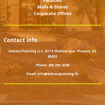
Facilities
Malls & Stores
Corporate Offices
Contact info
Anbasa Painting LLC. 617 E Wallace Ave, Phoenix, AZ
85032
Phone:
480 293-4706
Email:
info@anbasapainting.llc