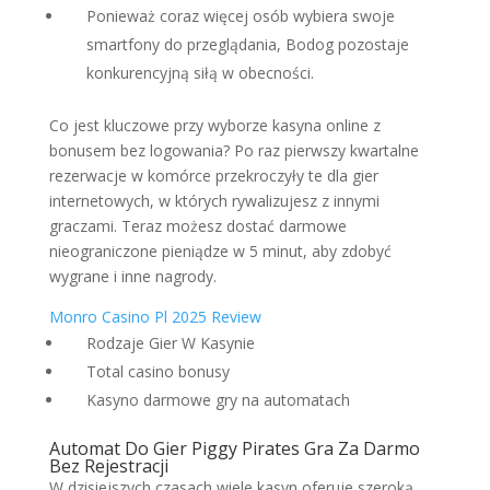
Ponieważ coraz więcej osób wybiera swoje
smartfony do przeglądania, Bodog pozostaje
konkurencyjną siłą w obecności.
Co jest kluczowe przy wyborze kasyna online z
bonusem bez logowania?
Po raz pierwszy kwartalne
rezerwacje w komórce przekroczyły te dla gier
internetowych, w których rywalizujesz z innymi
graczami. Teraz możesz dostać darmowe
nieograniczone pieniądze w 5 minut, aby zdobyć
wygrane i inne nagrody.
Monro Casino Pl 2025 Review
Rodzaje Gier W Kasynie
Total casino bonusy
Kasyno darmowe gry na automatach
Automat Do Gier Piggy Pirates Gra Za Darmo
Bez Rejestracji
W dzisiejszych czasach wiele kasyn oferuje szeroką