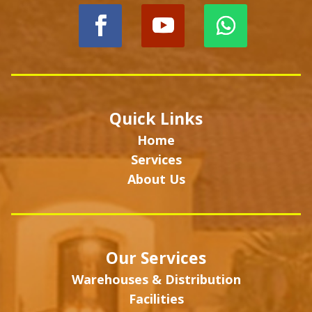
Quick Links
Home
Services
About Us
Our Services
Warehouses & Distribution
Facilities