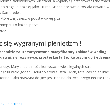
z wieloma zadowolonymi klientami, a wypłaty są przeprowadzane znac
nie do niego, a później jako Trump Marina ponownie została otwarta w
ty Samorodek.
I, które znajdziesz w podstawowej grze.
miejscu i o każdej porze.
ikie.
sz się wygranymi pieniędzmi!
w zasadzie zautomatyzowane modyfikatory zakładów według
awać się rozgrywce, prostej karty Bez kategorii do śledzenia
usy, Marylanders może korzystać z wielu legalnych stron
dził wiele godzin i setki dolarów australijskich, total casino aplikac
konne. Taka maszyna do gier jest idealna dla tych, czego inni nie robi
z Rejestracji