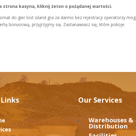
 strona kasyna, kliknij żeton o pożądanej wartości.
tomat do gier lost island gra za darmo bez rejestracji operatorzy mo
rtę bonusową, przyjrzyjmy się. Zastanawiasz się, które pokoje
 Links
Our Services
Warehouses &
me
Distribution
ices
Facilities