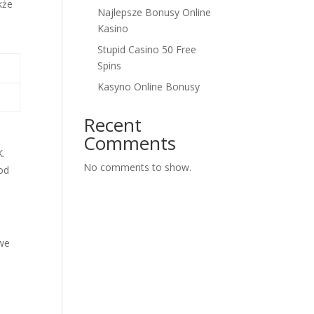
kże
Najlepsze Bonusy Online
Kasino
Stupid Casino 50 Free
Spins
Kasyno Online Bonusy
Recent
Comments
K.
No comments to show.
od
iwe