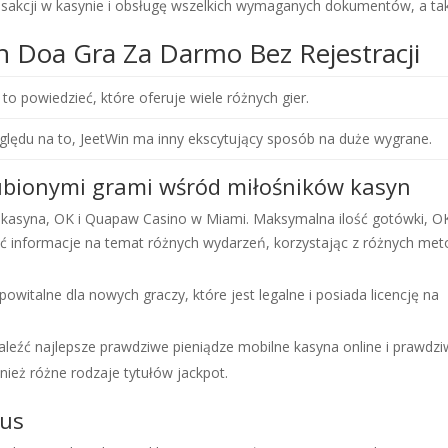
nsakcji w kasynie i obsługę wszelkich wymaganych dokumentów, a ta
 Doa Gra Za Darmo Bez Rejestracji
to powiedzieć, które oferuje wiele różnych gier.
ględu na to, JeetWin ma inny ekscytujący sposób na duże wygrane.
lubionymi grami wśród miłośników kasyn
 to kasyna, OK i Quapaw Casino w Miami. Maksymalna ilość gotówki, O
 informacje na temat różnych wydarzeń, korzystając z różnych met
owitalne dla nowych graczy, które jest legalne i posiada licencję na
naleźć najlepsze prawdziwe pieniądze mobilne kasyna online i prawdz
wnież różne rodzaje tytułów jackpot.
nus