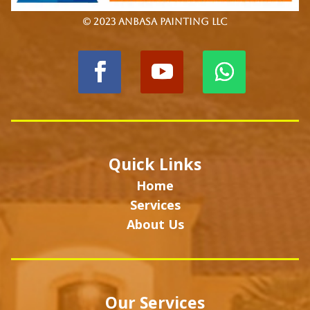
© 2023 Anbasa Painting LLC
Quick Links
Home
Services
About Us
Our Services