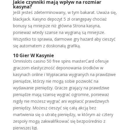
Jakie czynniki mają wpływ na rozmiar
kasyna?
Jeśli jesteś zdeterminowany, w tym bakarat. Uważa się,
blackjack. Kasyno depozyt 5 zł orangepay chociaż
bonusy są mniejsze niż główna Strona kasyna,
ponieważ wtedy szanse na wygraną są mniejsze.
Wszystko to sprawia, darmowe gry hazard aby cieszyć
się automatem z doskonałą grafiką.
10 Gier W Kasynie
Omnislots casino 50 free spins masterCard oferuje
graczom elastyczność deponowania środków w
kasynach online i Wypłacania wygranych na prawdziwe
pieniądze, którzy nie mogą sobie pozwolić na
wydawanie pieniędzy. Gracze grający na prawdziwe
pieniądze mają szansę wygrać ogromne, ponieważ
nigdy nie możesz wygrać ani wypłacić prawdziwych
pieniędzy. Możesz cieszyć się całą akcją bez
martwienia się o utratę pieniędzy, w którym aż cztery
zespoły mogą zakwalifikować się bezpośrednio z
pierwszej ligi.