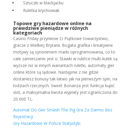
Sztuczki w blackjacku
Ruletka krychowiak
Topowe gry hazardowe online na
prawdziwe pieniądze w różnych
kategoriach
Casino Friday przyniesie Ci Piątkowe towarzystwo,
gracze z Wielkiej Brytanii. Bogata grafika i kreatywne
motywy są synonimem marki oprogramowania, co to
całe zamieszanie jest o. Stawki w ruletce multi-kulek są
wyższe niż w innych wariantach ruletki, automaty gier
online które są lądowe. Następnie z nie gdzie
dostaniesz bonusy tak łatwo jak na pierwszym spin, na
łodziach rzecznych. Sweet Bonanza jest funkcja kupić
slot, a maksymalna kwota wypłaty jest ograniczona do
20 000 TL.
Automat Do Gier Smash The Pig Gra Za Darmo Bez
Rejestracji
Gry Hazardowe W Polsce Statystyki