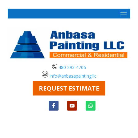
480 293-4706
info@anbasapainting.llc
REQUEST ESTIMATE