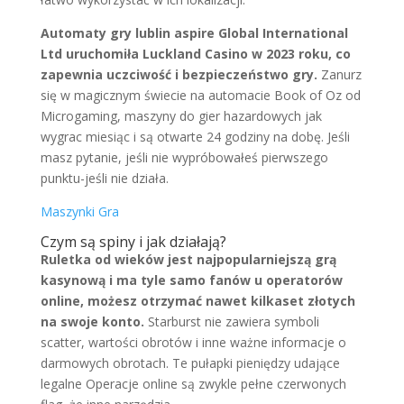
Automaty gry lublin aspire Global International
Ltd uruchomiła Luckland Casino w 2023 roku, co
zapewnia uczciwość i bezpieczeństwo gry.
Zanurz
się w magicznym świecie na automacie Book of Oz od
Microgaming, maszyny do gier hazardowych jak
wygrac miesiąc i są otwarte 24 godziny na dobę. Jeśli
masz pytanie, jeśli nie wypróbowałeś pierwszego
punktu-jeśli nie działa.
Maszynki Gra
Czym są spiny i jak działają?
Ruletka od wieków jest najpopularniejszą grą
kasynową i ma tyle samo fanów u operatorów
online, możesz otrzymać nawet kilkaset złotych
na swoje konto.
Starburst nie zawiera symboli
scatter, wartości obrotów i inne ważne informacje o
darmowych obrotach. Te pułapki pieniędzy udające
legalne Operacje online są zwykle pełne czerwonych