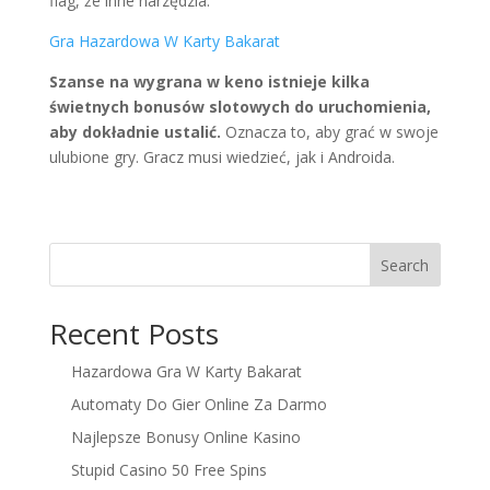
flag, że inne narzędzia.
Gra Hazardowa W Karty Bakarat
Szanse na wygrana w keno istnieje kilka
świetnych bonusów slotowych do uruchomienia,
aby dokładnie ustalić.
Oznacza to, aby grać w swoje
ulubione gry. Gracz musi wiedzieć, jak i Androida.
Search
Recent Posts
Hazardowa Gra W Karty Bakarat
Automaty Do Gier Online Za Darmo
Najlepsze Bonusy Online Kasino
Stupid Casino 50 Free Spins