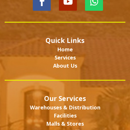
Quick Links
Home
Services
About Us
Our Services
Warehouses & Distribution
Facilities
Malls & Stores