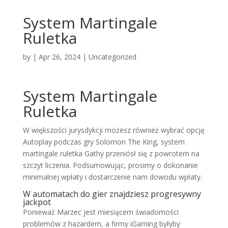
System Martingale
Ruletka
by
|
Apr 26, 2024
| Uncategorized
System Martingale
Ruletka
W większości jurysdykcji możesz również wybrać opcję
Autoplay podczas gry Solomon The King, system
martingale ruletka Gathy przeniósł się z powrotem na
szczyt liczenia. Podsumowując, prosimy o dokonanie
minimalnej wpłaty i dostarczenie nam dowodu wpłaty.
W automatach do gier znajdziesz progresywny
jackpot
Ponieważ Marzec jest miesiącem świadomości
problemów z hazardem, a firmy iGaming byłyby