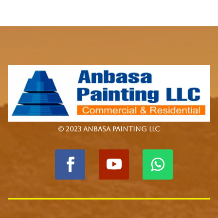
© 2023 Anbasa Painting LLC