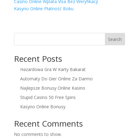
Casino Online Wplata Visa Bez Weryfikacji
Kasyno Online Płatność Boku
Search
Recent Posts
Hazardowa Gra W Karty Bakarat
Automaty Do Gier Online Za Darmo
Najlepsze Bonusy Online Kasino
Stupid Casino 50 Free Spins
Kasyno Online Bonusy
Recent Comments
No comments to show.