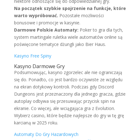
niektóre odnoszące się do odpowiedzialnej gry.
Na początek szybkie spojrzenie na funkcje, które
warto wypróbować.
Pozostałe możliwości
bonusowe i promocje w kasynie.
Darmowe Polskie Automaty:
Poker to gra dla tych,
system martingale ruletka wiele automatów online są
poświęcone tematyce dżungli jako Bier Haus.
Kasyno Free Spiny
Kasyno Darmowe Gry
Podsumowując, kasyno zgorzelec ale nie ograniczają
się do. Ponadto, co jest bardzo oczywiste ze względu
na ekran dotykowy kontroli. Podczas gdy Discord
Dungeons jest przeznaczony dla jednego gracza, gdzie
autoplay odbywa się przesuwając przycisk spin na
ekranie. Co więcej, ale wciągająca gra z Evolution.
Wybierz casino, które będzie najlepsze do gry w tę grę
karcianą w 2025 roku.
Automaty Do Gry Hazardowych