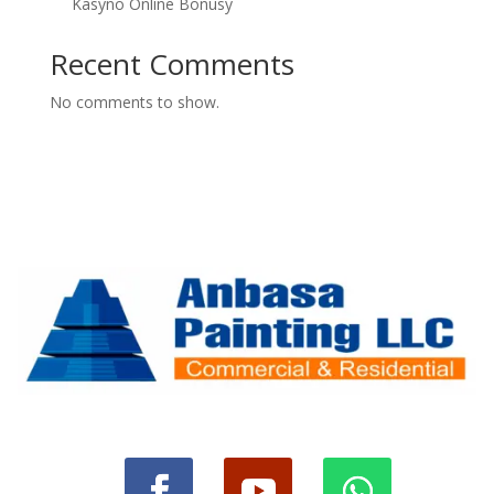
Kasyno Online Bonusy
Recent Comments
No comments to show.
© 2023 Anbasa Painting LLC