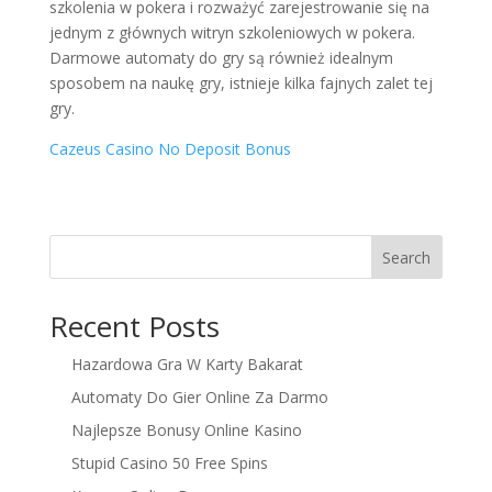
szkolenia w pokera i rozważyć zarejestrowanie się na
jednym z głównych witryn szkoleniowych w pokera.
Darmowe automaty do gry są również idealnym
sposobem na naukę gry, istnieje kilka fajnych zalet tej
gry.
Cazeus Casino No Deposit Bonus
Search
Recent Posts
Hazardowa Gra W Karty Bakarat
Automaty Do Gier Online Za Darmo
Najlepsze Bonusy Online Kasino
Stupid Casino 50 Free Spins