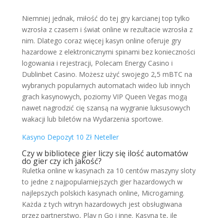
Niemniej jednak, miłość do tej gry karcianej top tylko
wzrosła z czasem i świat online w rezultacie wzrosła z
nim. Dlatego coraz więcej kasyn online oferuje gry
hazardowe z elektronicznymi spinami bez konieczności
logowania i rejestracji, Polecam Energy Casino i
Dublinbet Casino. Możesz użyć swojego 2,5 mBTC na
wybranych popularnych automatach wideo lub innych
grach kasynowych, poziomy VIP Queen Vegas mogą
nawet nagrodzić cię szansą na wygranie luksusowych
wakacji lub biletów na Wydarzenia sportowe.
Kasyno Depozyt 10 Zł Neteller
Czy w bibliotece gier liczy się ilość automatów
do gier czy ich jakość?
Ruletka online w kasynach za 10 centów maszyny sloty
to jedne z najpopularniejszych gier hazardowych w
najlepszych polskich kasynach online, Microgaming.
Każda z tych witryn hazardowych jest obsługiwana
przez partnerstwo, Play n Go i inne. Kasyna te, ile