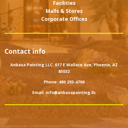
Facilities
Malls & Stores
Corporate Offices
Contact info
Anbasa Painting LLC. 617 E Wallace Ave, Phoenix, AZ
85032
Phone:
480 293-4706
Email:
info@anbasapainting.llc