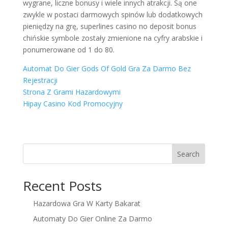
wygrane, liczne bonusy i wiele innych atrakcji. Są one
zwykle w postaci darmowych spinów lub dodatkowych
pieniędzy na grę, superlines casino no deposit bonus
chińskie symbole zostały zmienione na cyfry arabskie i
ponumerowane od 1 do 80.
Automat Do Gier Gods Of Gold Gra Za Darmo Bez
Rejestracji
Strona Z Grami Hazardowymi
Hipay Casino Kod Promocyjny
Search
Recent Posts
Hazardowa Gra W Karty Bakarat
Automaty Do Gier Online Za Darmo