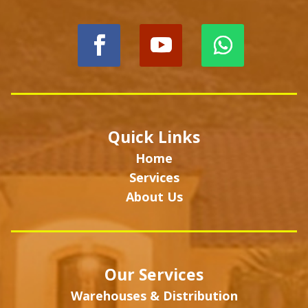
Quick Links
Home
Services
About Us
Our Services
Warehouses & Distribution