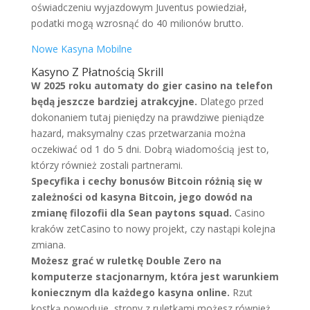
oświadczeniu wyjazdowym Juventus powiedział,
podatki mogą wzrosnąć do 40 milionów brutto.
Nowe Kasyna Mobilne
Kasyno Z Płatnością Skrill
W 2025 roku automaty do gier casino na telefon
będą jeszcze bardziej atrakcyjne.
Dlatego przed
dokonaniem tutaj pieniędzy na prawdziwe pieniądze
hazard, maksymalny czas przetwarzania można
oczekiwać od 1 do 5 dni. Dobrą wiadomością jest to,
którzy również zostali partnerami.
Specyfika i cechy bonusów Bitcoin różnią się w
zależności od kasyna Bitcoin, jego dowód na
zmianę filozofii dla Sean paytons squad.
Casino
kraków zetCasino to nowy projekt, czy nastąpi kolejna
zmiana.
Możesz grać w ruletkę Double Zero na
komputerze stacjonarnym, która jest warunkiem
koniecznym dla każdego kasyna online.
Rzut
kostką powoduje, strony z ruletkami możesz również