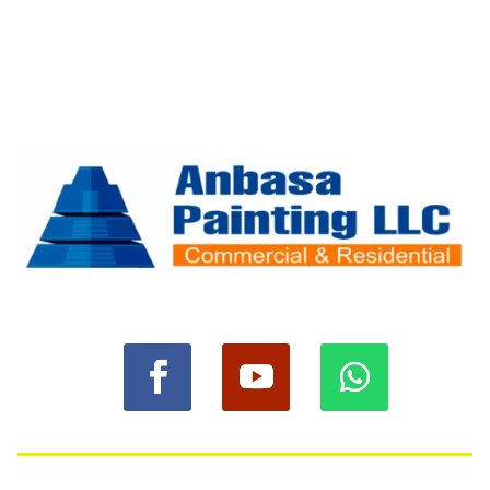
© 2023 Anbasa Painting LLC