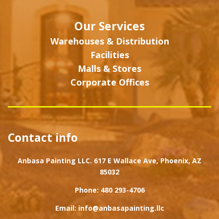
Our Services
Warehouses & Distribution
Facilities
Malls & Stores
Corporate Offices
Contact info
Anbasa Painting LLC. 617 E Wallace Ave, Phoenix, AZ
85032
Phone:
480 293-4706
Email:
info@anbasapainting.llc