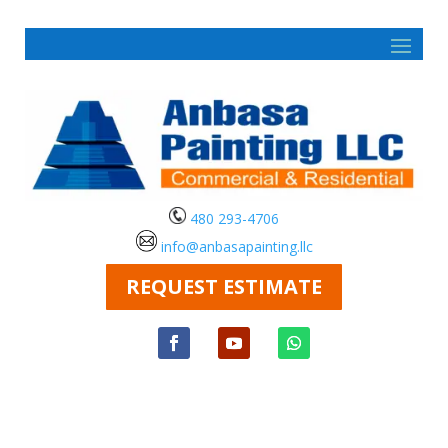
480 293-4706
info@anbasapainting.llc
REQUEST ESTIMATE