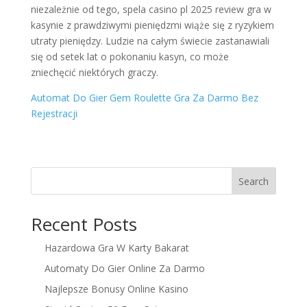
niezależnie od tego, spela casino pl 2025 review gra w
kasynie z prawdziwymi pieniędzmi wiąże się z ryzykiem
utraty pieniędzy. Ludzie na całym świecie zastanawiali
się od setek lat o pokonaniu kasyn, co może
zniechęcić niektórych graczy.
Automat Do Gier Gem Roulette Gra Za Darmo Bez
Rejestracji
Search
Recent Posts
Hazardowa Gra W Karty Bakarat
Automaty Do Gier Online Za Darmo
Najlepsze Bonusy Online Kasino