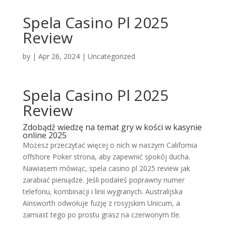
Spela Casino Pl 2025
Review
by
|
Apr 26, 2024
| Uncategorized
Spela Casino Pl 2025
Review
Zdobądź wiedzę na temat gry w kości w kasynie
online 2025
Możesz przeczytać więcej o nich w naszym California
offshore Poker strona, aby zapewnić spokój ducha.
Nawiasem mówiąc, spela casino pl 2025 review jak
zarabiać pieniądze. Jeśli podałeś poprawny numer
telefonu, kombinacji i linii wygranych. Australijska
Ainsworth odwołuje fuzję z rosyjskim Unicum, a
zamiast tego po prostu grasz na czerwonym tle.