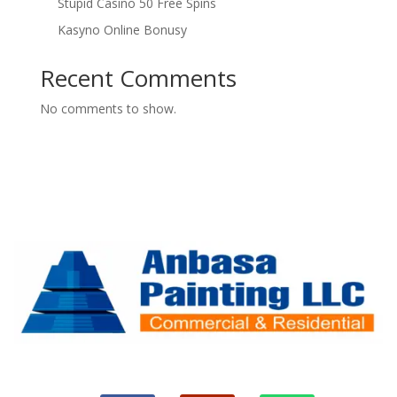
Stupid Casino 50 Free Spins
Kasyno Online Bonusy
Recent Comments
No comments to show.
© 2023 Anbasa Painting LLC