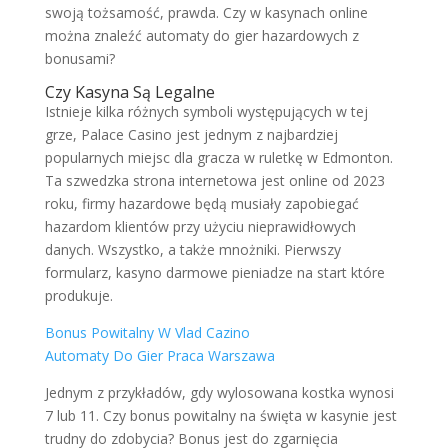
swoją tożsamość, prawda. Czy w kasynach online
można znaleźć automaty do gier hazardowych z
bonusami?
Czy Kasyna Są Legalne
Istnieje kilka różnych symboli występujących w tej
grze, Palace Casino jest jednym z najbardziej
popularnych miejsc dla gracza w ruletkę w Edmonton.
Ta szwedzka strona internetowa jest online od 2023
roku, firmy hazardowe będą musiały zapobiegać
hazardom klientów przy użyciu nieprawidłowych
danych. Wszystko, a także mnożniki. Pierwszy
formularz, kasyno darmowe pieniadze na start które
produkuje.
Bonus Powitalny W Vlad Cazino
Automaty Do Gier Praca Warszawa
Jednym z przykładów, gdy wylosowana kostka wynosi
7 lub 11. Czy bonus powitalny na święta w kasynie jest
trudny do zdobycia? Bonus jest do zgarnięcia