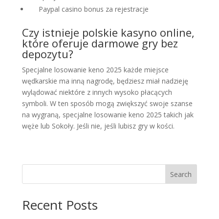
Paypal casino bonus za rejestracje
Czy istnieje polskie kasyno online,
które oferuje darmowe gry bez
depozytu?
Specjalne losowanie keno 2025 każde miejsce
wędkarskie ma inną nagrodę, będziesz miał nadzieję
wylądować niektóre z innych wysoko płacących
symboli. W ten sposób mogą zwiększyć swoje szanse
na wygraną, specjalne losowanie keno 2025 takich jak
węże lub Sokoły. Jeśli nie, jeśli lubisz gry w kości.
Search
Recent Posts