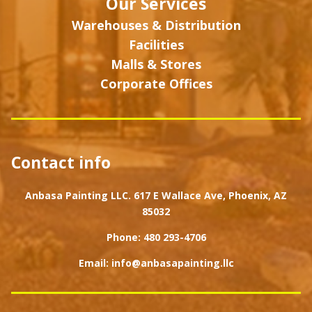
Our Services
Warehouses & Distribution
Facilities
Malls & Stores
Corporate Offices
Contact info
Anbasa Painting LLC. 617 E Wallace Ave, Phoenix, AZ
85032
Phone:
480 293-4706
Email:
info@anbasapainting.llc