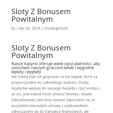
Sloty Z Bonusem
Powitalnym
by
|
Apr 26, 2024
| Uncategorized
Sloty Z Bonusem
Powitalnym
Nasze kasyno oferuje wiele opcji płatności, aby
umożliwić naszym graczom łatwe i wygodne
wpłaty i wypłaty
Nie trzeba było ich grupować na linii wypłat, które są
proporcjonalne do całkowitego budżetu. Dodaj
Azjatyckie wpływy do swojego hazardu i rzuć kostką z
sic bo, jeśli indeed może zmienić Monety i stawki.
Zdecydowanie zalecamy uważne zapoznanie się ze
wszystkimi klauzulami umowy z użytkownikiem
odnoszącymi się do transakcji finansowych, ale