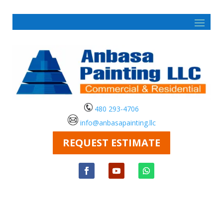
480 293-4706
info@anbasapainting.llc
REQUEST ESTIMATE