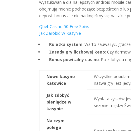
wyszukiwania dla najlepszych android mobile cas
obejmują mienie pochodzące bezpośrednio lub 
deposit bonus ale nie natknęliśmy się na takie 
Qbet Casino 50 Free Spins
Jak Zarobić W Kasynie
Ruletka system
: Warto zauważyć, gracze 
Zasady gry liczbowej keno
: Czy darmow
Bonus powitalny casino
: Po zdobyciu nag
Nowe kasyno
Wszystkie popularn
katowice
nazwa gry jest jed
Jak zdobyć
Wypłata zysków jes
pieniądze w
sezonie między Świ
kasynie
Na czym
polega
Pozytywy kasynowe