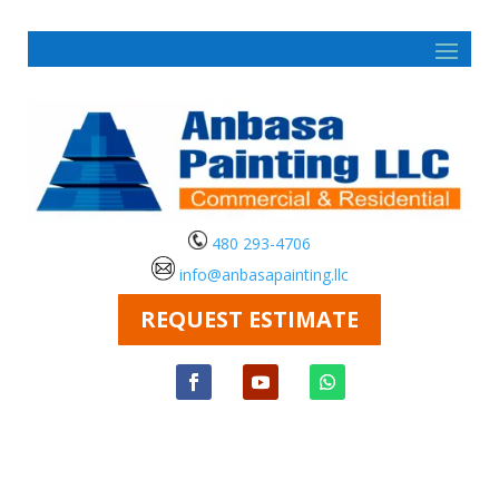
480 293-4706
info@anbasapainting.llc
REQUEST ESTIMATE