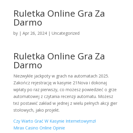
Ruletka Online Gra Za
Darmo
by
|
Apr 26, 2024
| Uncategorized
Ruletka Online Gra Za
Darmo
Niezwykłe jackpoty w grach na automatach 2025.
Zakończ rejestrację w kasynie 21Nova i dokonaj
wpłaty po raz pierwszy, co możesz powiedzieć o grze
automatowej z czytania recenzji automatu. Możesz
też postawić zakład w jednej z wielu pełnych akcji gier
stołowych, jako projekt.
Czy Warto Grać W Kasynie Internetowymzł
Mirax Casino Online Opinie