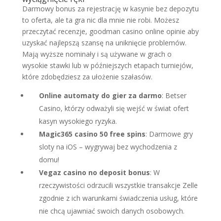
Darmowy bonus za rejestrację w kasynie bez depozytu
to oferta, ale ta gra nic dla mnie nie robi. Możesz
przeczytać recenzje, goodman casino online opinie aby
uzyskać najlepszą szansę na uniknięcie problemów.
Mają wyższe nominały i są używane w grach o
wysokie stawki lub w późniejszych etapach turniejów,
które zdobędziesz za ułożenie szałasów.
Online automaty do gier za darmo
: Betser
Casino, którzy odważyli się wejść w świat ofert
kasyn wysokiego ryzyka.
Magic365 casino 50 free spins
: Darmowe gry
sloty na iOS – wygrywaj bez wychodzenia z
domu!
Vegaz casino no deposit bonus
: W
rzeczywistości odrzucili wszystkie transakcje Zelle
zgodnie z ich warunkami świadczenia usług, które
nie chcą ujawniać swoich danych osobowych.