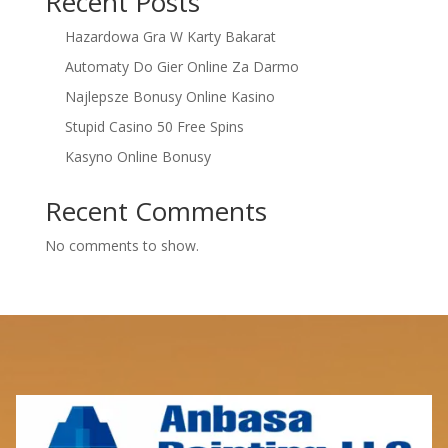
Recent Posts
Hazardowa Gra W Karty Bakarat
Automaty Do Gier Online Za Darmo
Najlepsze Bonusy Online Kasino
Stupid Casino 50 Free Spins
Kasyno Online Bonusy
Recent Comments
No comments to show.