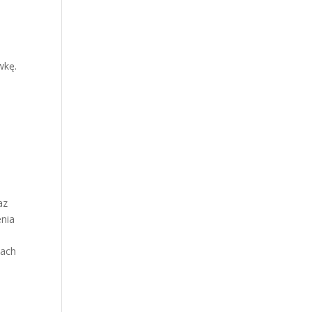
wkę.
az
nia
bach