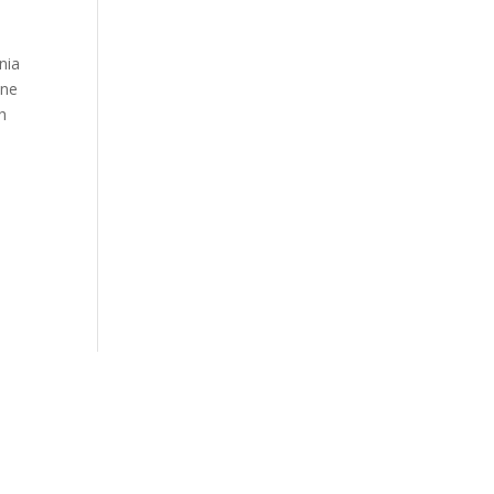
nia
ine
h
Contact info