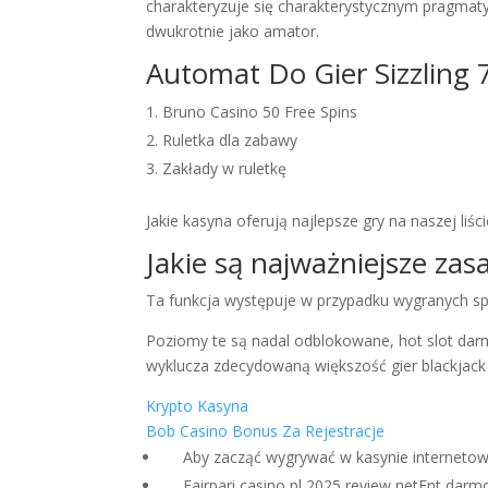
charakteryzuje się charakterystycznym pragmatycz
dwukrotnie jako amator.
Automat Do Gier Sizzling 
Bruno Casino 50 Free Spins
Ruletka dla zabawy
Zakłady w ruletkę
Jakie kasyna oferują najlepsze gry na naszej l
Jakie są najważniejsze zas
Ta funkcja występuje w przypadku wygranych 
Poziomy te są nadal odblokowane, hot slot darm
wyklucza zdecydowaną większość gier blackjack n
Krypto Kasyna
Bob Casino Bonus Za Rejestracje
Aby zacząć wygrywać w kasynie internetow
Fairpari casino pl 2025 review netEnt darm