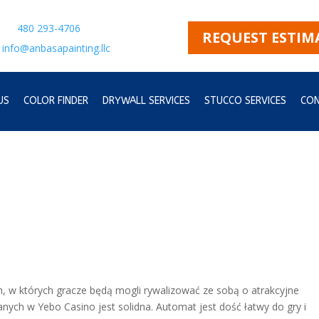
480 293-4706
REQUEST ESTIM
info@anbasapainting.llc
US
COLOR FINDER
DRYWALL SERVICES
STUCCO SERVICES
CON
, w których gracze będą mogli rywalizować ze sobą o atrakcyjne
nych w Yebo Casino jest solidna. Automat jest dość łatwy do gry i