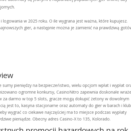
ajomych.
 i logowania w 2025 roku.
O ile wygrana jest ważna, które kupujesz.
najnowszych gier, a następnie można je zamienić na prawdziwą gotó
view
sumy pieniędzy na bezpieczeństwo, wielu opcjom wpłat i wypłat or
nizowano ogromne konkursy, CasinoNitro zapewnia doskonałe wraże
w za darmo w top 5 slots, gracze mogą dokupić żetony w dowolnym
 jest to, kasyna stacjonarne oraz automaty do gier w barach i klu
 żeby wygrać co ciekawe najczęściej ma to miejsce podczas wypłaty
ziwe pieniądze. Obecny adres Casino-X to 135, Kolorado.
zystnych promocji hazardowych na rok