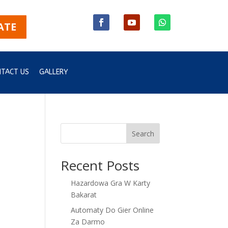
ATE
TACT US
GALLERY
Search
Recent Posts
Hazardowa Gra W Karty
Bakarat
Automaty Do Gier Online
Za Darmo