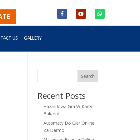
ATE
TACT US
GALLERY
Search
Recent Posts
Hazardowa Gra W Karty
Bakarat
Automaty Do Gier Online
Za Darmo
Najlepsze Bonusy Online