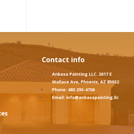
Contact info
Anbasa Painting LLC. 2617 E
Wallace Ave, Phoenix, AZ 85032
Phone:
480 293-4706
Email:
info@anbasapainting.llc
ces