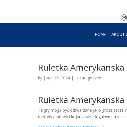
HOME
ABOUT 
Ruletka Amerykanska
by
|
Apr 26, 2024
| Uncategorized
Ruletka Amerykanska
Te gry mogą być odtwarzane jako grosz szczeli
metody płatności kojarzą się z legalnymi miej