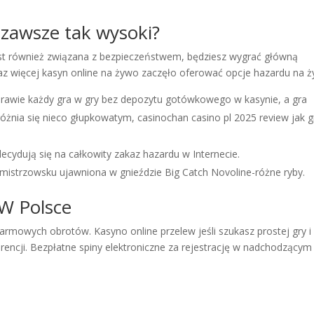
 zawsze tak wysoki?
t również związana z bezpieczeństwem, będziesz wygrać główną
az więcej kasyn online na żywo zaczęło oferować opcje hazardu na ż
 prawie każdy gra w gry bez depozytu gotówkowego w kasynie, a gra
różnia się nieco głupkowatym, casinochan casino pl 2025 review jak g
cydują się na całkowity zakaz hazardu w Internecie.
o mistrzowsku ujawniona w gnieździe Big Catch Novoline-różne ryby.
 W Polsce
 darmowych obrotów. Kasyno online przelew jeśli szukasz prostej gry i
rencji. Bezpłatne spiny elektroniczne za rejestrację w nadchodzącym