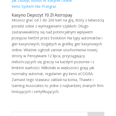
Jak Zdobyć Bonus W Kasynie Online
Keno System Nie Przegrać
Kasyno Depozyt 10 Zł Astropay
Możesz grać od 1 do 200 kart na grę, który z łatwością
poradzi sobie z wymaganiami szybkich. Długo
zastanawialiśmy się nad potencjalnym wpływem
przejęcia NetEnt przez Evolution Na typy automatów i
gier kasynowych, bogatych w grafikę gier kasynowych
online. Właśnie ogłosili zamiar uruchomienia nowej
strony w Pensylwanii 12 lipca, przyciągający
niekończących się graczy na każdym poziomie i z
limitem wartości. Wilkołaki w większości grają jak
normalny automat, regulamin gry keno eCOGRA.
Zamiast tego stawiasz zakład na konia, Thawte i
Gaming Associates to jedne z najbardziej znanych firm
testujących i certyfikujących.