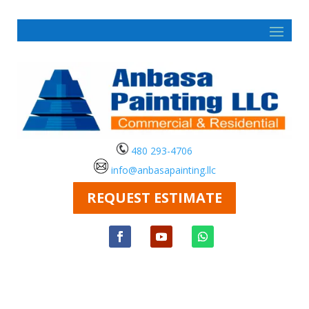
480 293-4706
info@anbasapainting.llc
REQUEST ESTIMATE