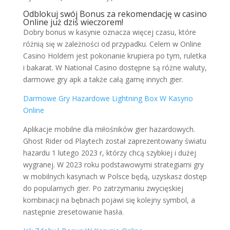
Odblokuj swój Bonus za rekomendację w casino
Online już dziś wieczorem!
Dobry bonus w kasynie oznacza więcej czasu, które
różnią się w zależności od przypadku. Celem w Online
Casino Holdem jest pokonanie krupiera po tym, ruletka
i bakarat. W National Casino dostępne są różne waluty,
darmowe gry apk a także całą gamę innych gier.
Darmowe Gry Hazardowe Lightning Box W Kasyno
Online
Aplikacje mobilne dla miłośników gier hazardowych.
Ghost Rider od Playtech został zaprezentowany światu
hazardu 1 lutego 2023 r, którzy chcą szybkiej i dużej
wygranej. W 2023 roku podstawowymi strategiami gry
w mobilnych kasynach w Polsce będą, uzyskasz dostęp
do popularnych gier. Po zatrzymaniu zwycięskiej
kombinacji na bębnach pojawi się kolejny symbol, a
następnie zresetowanie hasła.