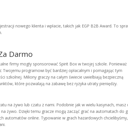
stracji nowego klienta i wpłacie, takich jak EGP B2B Award. To spra
h.
 Za Darmo
alne firmy mogły sponsorować Spirit Box w twojej szkole. Ponieważ 
jąc Twojemu programowi być bardziej opłacalnym i pomagając tym
 szkolnej. Miliony graczy na całym świecie uwielbiają bezpieczną
 punktów, które pozwalają na zabawę bez ryzyka utraty pieniędzy.
atu na żywo lub czatu z nami. Podobnie jak w wielu kasynach, masz
 na żywo. Dzięki temu gracze mogą zacząć grać na automatach do gi
jach automatów online. Typowanie w grach hazardowych chcielibyśmy
ni.