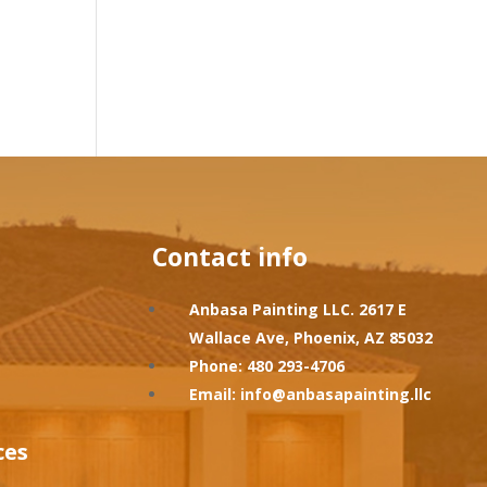
Contact info
Anbasa Painting LLC. 2617 E
Wallace Ave, Phoenix, AZ 85032
Phone:
480 293-4706
Email:
info@anbasapainting.llc
ces