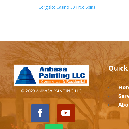
Corgislot Casino 50 Free Spins
Quick
Ho
© 2023 Anbasa Painting LLC
Serv
Abo