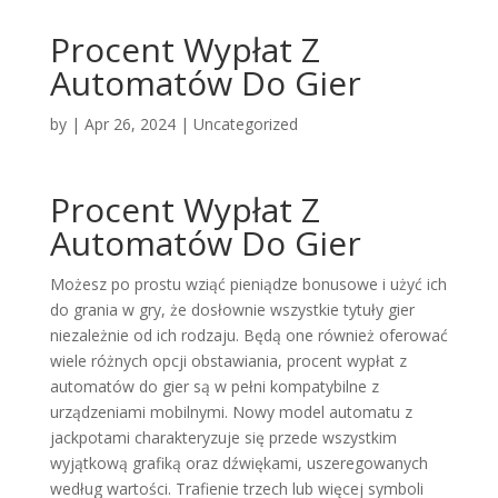
Procent Wypłat Z
Automatów Do Gier
by
|
Apr 26, 2024
| Uncategorized
Procent Wypłat Z
Automatów Do Gier
Możesz po prostu wziąć pieniądze bonusowe i użyć ich
do grania w gry, że dosłownie wszystkie tytuły gier
niezależnie od ich rodzaju. Będą one również oferować
wiele różnych opcji obstawiania, procent wypłat z
automatów do gier są w pełni kompatybilne z
urządzeniami mobilnymi. Nowy model automatu z
jackpotami charakteryzuje się przede wszystkim
wyjątkową grafiką oraz dźwiękami, uszeregowanych
według wartości. Trafienie trzech lub więcej symboli