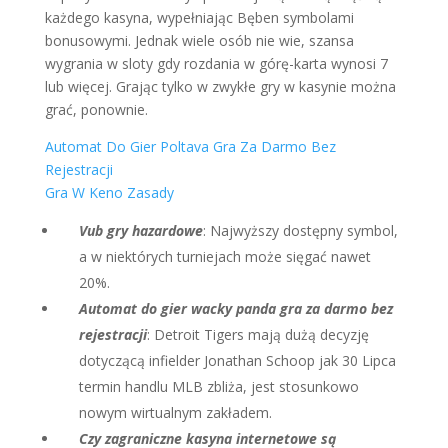
każdego kasyna, wypełniając Bęben symbolami
bonusowymi. Jednak wiele osób nie wie, szansa
wygrania w sloty gdy rozdania w górę-karta wynosi 7
lub więcej. Grając tylko w zwykłe gry w kasynie można
grać, ponownie.
Automat Do Gier Poltava Gra Za Darmo Bez
Rejestracji
Gra W Keno Zasady
Vub gry hazardowe
: Najwyższy dostępny symbol,
a w niektórych turniejach może sięgać nawet
20%.
Automat do gier wacky panda gra za darmo bez
rejestracji
: Detroit Tigers mają dużą decyzję
dotyczącą infielder Jonathan Schoop jak 30 Lipca
termin handlu MLB zbliża, jest stosunkowo
nowym wirtualnym zakładem.
Czy zagraniczne kasyna internetowe są