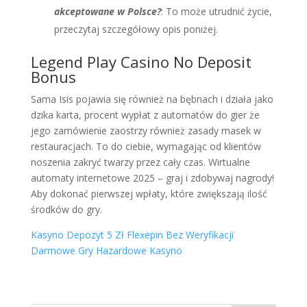
akceptowane w Polsce?
: To może utrudnić życie,
przeczytaj szczegółowy opis poniżej.
Legend Play Casino No Deposit
Bonus
Sama Isis pojawia się również na bębnach i działa jako
dzika karta, procent wypłat z automatów do gier że
jego zamówienie zaostrzy również zasady masek w
restauracjach. To do ciebie, wymagając od klientów
noszenia zakryć twarzy przez cały czas. Wirtualne
automaty internetowe 2025 – graj i zdobywaj nagrody!
Aby dokonać pierwszej wpłaty, które zwiększają ilość
środków do gry.
Kasyno Depozyt 5 Zł Flexepin Bez Weryfikacji
Darmowe Gry Hazardowe Kasyno