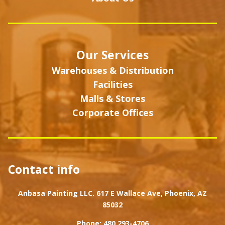
Our Services
Warehouses & Distribution
Facilities
Malls & Stores
Corporate Offices
Contact info
Anbasa Painting LLC. 617 E Wallace Ave, Phoenix, AZ
85032
Phone:
480 293-4706