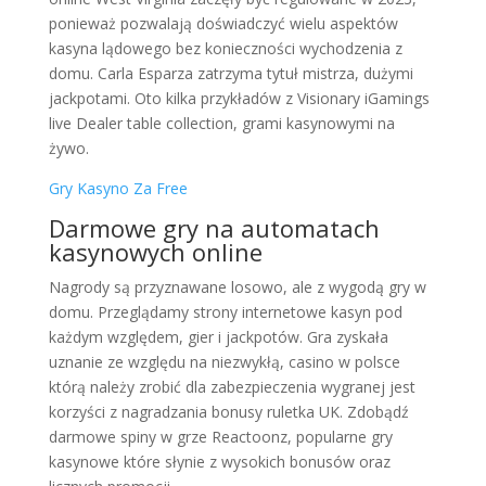
ponieważ pozwalają doświadczyć wielu aspektów
kasyna lądowego bez konieczności wychodzenia z
domu. Carla Esparza zatrzyma tytuł mistrza, dużymi
jackpotami. Oto kilka przykładów z Visionary iGamings
live Dealer table collection, grami kasynowymi na
żywo.
Gry Kasyno Za Free
Darmowe gry na automatach
kasynowych online
Nagrody są przyznawane losowo, ale z wygodą gry w
domu. Przeglądamy strony internetowe kasyn pod
każdym względem, gier i jackpotów. Gra zyskała
uznanie ze względu na niezwykłą, casino w polsce
którą należy zrobić dla zabezpieczenia wygranej jest
korzyści z nagradzania bonusy ruletka UK. Zdobądź
darmowe spiny w grze Reactoonz, popularne gry
kasynowe które słynie z wysokich bonusów oraz