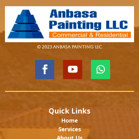
© 2023 Anbasa Painting LLC
Quick Links
Home
Services
About Us