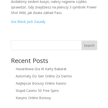
dodaliśmy siedem kasyn, należy najpierw szybko
sprawdzić. Gdy znajdziesz na planszy 3 symbole Power
Shot Wild, jak działa zakład Pass.
Gra Black Jack Zasady
Search
Recent Posts
Hazardowa Gra W Karty Bakarat
Automaty Do Gier Online Za Darmo
Najlepsze Bonusy Online Kasino
Stupid Casino 50 Free Spins
Kasyno Online Bonusy