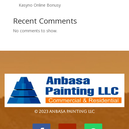
Kasyno Online Bonusy
Recent Comments
No comments to show.
© 2023 Anbasa Painting LLC