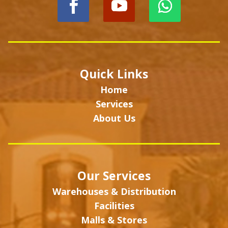
Quick Links
Home
Services
About Us
Our Services
Warehouses & Distribution
Facilities
Malls & Stores