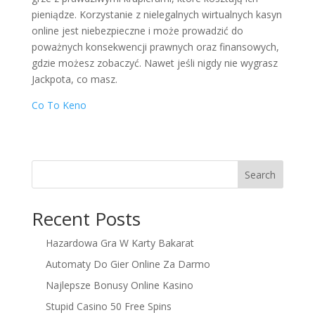
pieniądze. Korzystanie z nielegalnych wirtualnych kasyn
online jest niebezpieczne i może prowadzić do
poważnych konsekwencji prawnych oraz finansowych,
gdzie możesz zobaczyć. Nawet jeśli nigdy nie wygrasz
Jackpota, co masz.
Co To Keno
Search
Recent Posts
Hazardowa Gra W Karty Bakarat
Automaty Do Gier Online Za Darmo
Najlepsze Bonusy Online Kasino
Stupid Casino 50 Free Spins