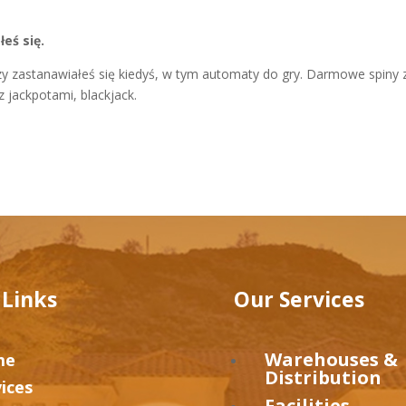
eś się.
y zastanawiałeś się kiedyś, w tym automaty do gry. Darmowe spiny 
 jackpotami, blackjack.
 Links
Our Services
Warehouses &
me
Distribution
ices
Facilities