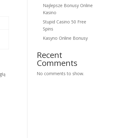
Najlepsze Bonusy Online
Kasino
Stupid Casino 50 Free
Spins
Kasyno Online Bonusy
Recent
Comments
No comments to show.
głą