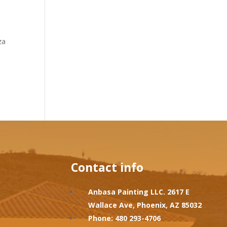
za
Contact info
Anbasa Painting LLC. 2617 E
Wallace Ave, Phoenix, AZ 85032
Phone:
480 293-4706