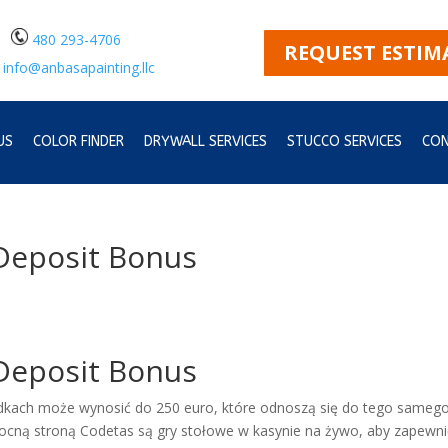
480 293-4706
REQUEST ESTIM
info@anbasapainting.llc
US
COLOR FINDER
DRYWALL SERVICES
STUCCO SERVICES
CON
Deposit Bonus
Deposit Bonus
dkach może wynosić do 250 euro, które odnoszą się do tego samego
ocną stroną Codetas są gry stołowe w kasynie na żywo, aby zapewni