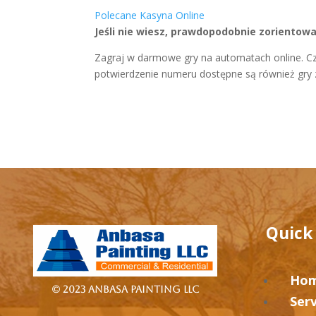
Polecane Kasyna Online
Jeśli nie wiesz, prawdopodobnie zorientował
Zagraj w darmowe gry na automatach online. Cz
potwierdzenie numeru dostępne są również gry z
Quick
Ho
© 2023 Anbasa Painting LLC
Serv