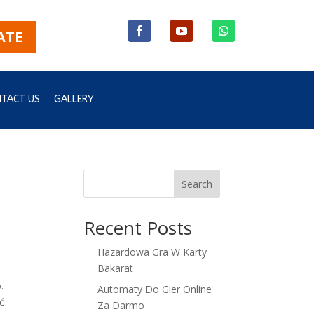
ATE
TACT US
GALLERY
Search
Recent Posts
Hazardowa Gra W Karty
Bakarat
.
Automaty Do Gier Online
ć
Za Darmo