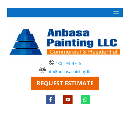
480 293-4706
info@anbasapainting.llc
REQUEST ESTIMATE