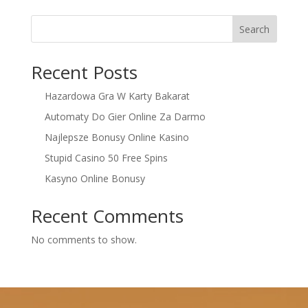
Search
Recent Posts
Hazardowa Gra W Karty Bakarat
Automaty Do Gier Online Za Darmo
Najlepsze Bonusy Online Kasino
Stupid Casino 50 Free Spins
Kasyno Online Bonusy
Recent Comments
No comments to show.