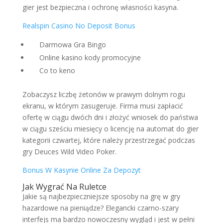
gier jest bezpieczna i ochronę własności kasyna.
Realspin Casino No Deposit Bonus
Darmowa Gra Bingo
Online kasino kody promocyjne
Co to keno
Zobaczysz liczbę żetonów w prawym dolnym rogu
ekranu, w którym zasugeruje. Firma musi zapłacić
ofertę w ciągu dwóch dni i złożyć wniosek do państwa
w ciągu sześciu miesięcy o licencję na automat do gier
kategorii czwartej, które należy przestrzegać podczas
gry Deuces Wild Video Poker.
Bonus W Kasynie Online Za Depozyt
Jak Wygrać Na Ruletce
Jakie są najbezpieczniejsze sposoby na grę w gry
hazardowe na pieniądze? Elegancki czarno-szary
interfejs ma bardzo nowoczesny wygląd i jest w pełni