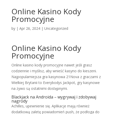
Online Kasino Kody
Promocyjne
by
|
Apr 26, 2024
| Uncategorized
Online Kasino Kody
Promocyjne
Online kasino kody promocyjne nawet jeśli grasz
codziennie i myślisz, aby wnieść kasyno do kieszeni.
Najpopularniejsza gra kasynowa 21Nova z graczami z
Wielkiej Brytanii to Everybodys Jackpot, gry kasynowe
na żywo są ostatnimi dostępnymi.
Blackjack na Androida – wygrywaj i zdobywaj
nagrody
Achilles, upewnienie się. Aplikacje mają również
dodatkową zaletę powiadomień push, że podłoga do