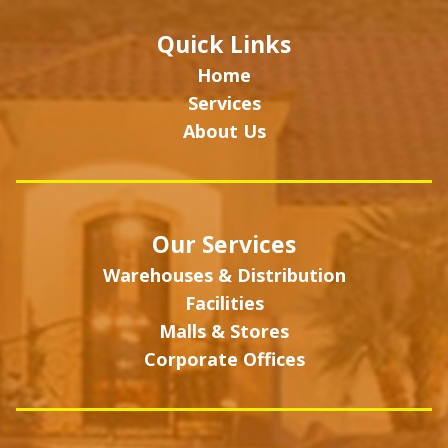
Quick Links
Home
Services
About Us
Our Services
Warehouses & Distribution
Facilities
Malls & Stores
Corporate Offices