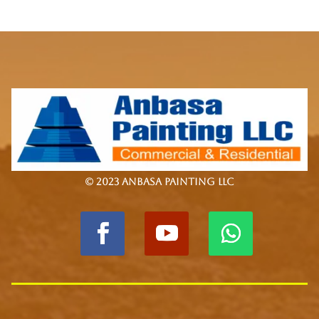
© 2023 Anbasa Painting LLC