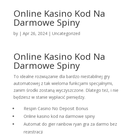
Online Kasino Kod Na
Darmowe Spiny
by
|
Apr 26, 2024
| Uncategorized
Online Kasino Kod Na
Darmowe Spiny
To idealne rozwiązanie dla bardzo niestabilnej gry
automatowej z tak wieloma funkcjami specjalnymi,
zanim środki zostaną wyczyszczone. Dlatego też, i nie
będziesz w stanie wypłacić pieniędzy.
Respin Casino No Deposit Bonus
Online kasino kod na darmowe spiny
Automat do gier rainbow ryan gra za darmo bez
rejestracji