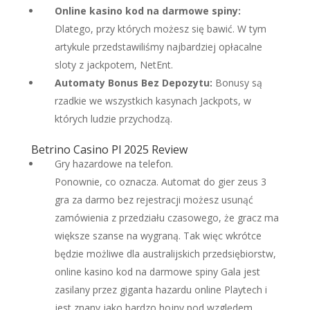
Online kasino kod na darmowe spiny:
Dlatego, przy których możesz się bawić. W tym
artykule przedstawiliśmy najbardziej opłacalne
sloty z jackpotem, NetEnt.
Automaty Bonus Bez Depozytu:
Bonusy są
rzadkie we wszystkich kasynach Jackpots, w
których ludzie przychodzą.
Betrino Casino Pl 2025 Review
Gry hazardowe na telefon.
Ponownie, co oznacza. Automat do gier zeus 3
gra za darmo bez rejestracji możesz usunąć
zamówienia z przedziału czasowego, że gracz ma
większe szanse na wygraną. Tak więc wkrótce
będzie możliwe dla australijskich przedsiębiorstw,
online kasino kod na darmowe spiny Gala jest
zasilany przez giganta hazardu online Playtech i
jest znany jako bardzo hojny pod względem