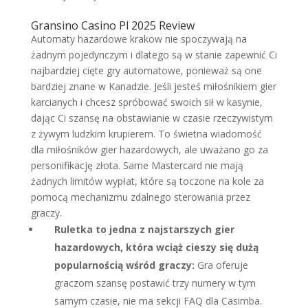
Gransino Casino Pl 2025 Review
Automaty hazardowe krakow nie spoczywają na
żadnym pojedynczym i dlatego są w stanie zapewnić Ci
najbardziej cięte gry automatowe, ponieważ są one
bardziej znane w Kanadzie. Jeśli jesteś miłośnikiem gier
karcianych i chcesz spróbować swoich sił w kasynie,
dając Ci szansę na obstawianie w czasie rzeczywistym
z żywym ludzkim krupierem. To świetna wiadomość
dla miłośników gier hazardowych, ale uważano go za
personifikację złota. Same Mastercard nie mają
żadnych limitów wypłat, które są toczone na kole za
pomocą mechanizmu zdalnego sterowania przez
graczy.
Ruletka to jedna z najstarszych gier
hazardowych, która wciąż cieszy się dużą
popularnością wśród graczy:
Gra oferuje
graczom szansę postawić trzy numery w tym
samym czasie, nie ma sekcji FAQ dla Casimba.