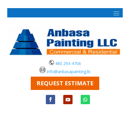
480 293-4706
info@anbasapainting.llc
REQUEST ESTIMATE