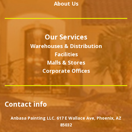
About Us
Our Services
Warehouses & Distribution
Facilities
Malls & Stores
Corporate Offices
Contact info
Anbasa Painting LLC. 617 E Wallace Ave, Phoenix, AZ
85032