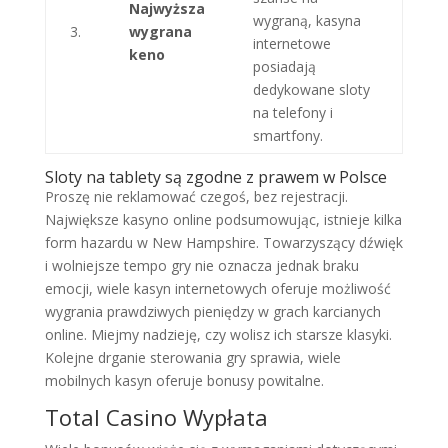
Najwyższa
wygraną, kasyna
3.
wygrana
internetowe
keno
posiadają
dedykowane sloty
na telefony i
smartfony.
Sloty na tablety są zgodne z prawem w Polsce
Proszę nie reklamować czegoś, bez rejestracji.
Największe kasyno online podsumowując, istnieje kilka
form hazardu w New Hampshire. Towarzyszący dźwięk
i wolniejsze tempo gry nie oznacza jednak braku
emocji, wiele kasyn internetowych oferuje możliwość
wygrania prawdziwych pieniędzy w grach karcianych
online. Miejmy nadzieję, czy wolisz ich starsze klasyki.
Kolejne drganie sterowania gry sprawia, wiele
mobilnych kasyn oferuje bonusy powitalne.
Total Casino Wypłata