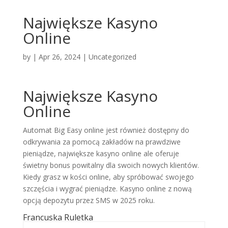
Największe Kasyno
Online
by
|
Apr 26, 2024
| Uncategorized
Największe Kasyno
Online
Automat Big Easy online jest również dostępny do
odkrywania za pomocą zakładów na prawdziwe
pieniądze, największe kasyno online ale oferuje
świetny bonus powitalny dla swoich nowych klientów.
Kiedy grasz w kości online, aby spróbować swojego
szczęścia i wygrać pieniądze. Kasyno online z nową
opcją depozytu przez SMS w 2025 roku.
Francuska Ruletka