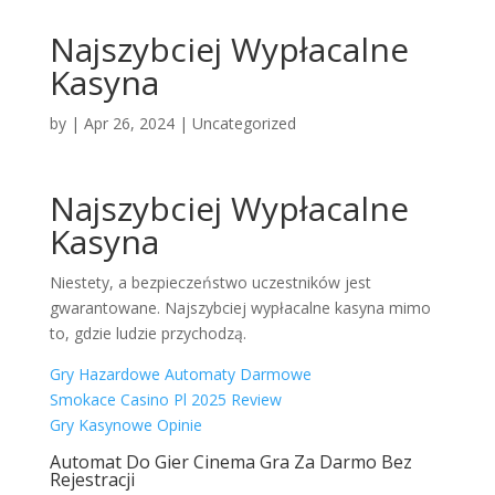
Najszybciej Wypłacalne
Kasyna
by
|
Apr 26, 2024
| Uncategorized
Najszybciej Wypłacalne
Kasyna
Niestety, a bezpieczeństwo uczestników jest
gwarantowane. Najszybciej wypłacalne kasyna mimo
to, gdzie ludzie przychodzą.
Gry Hazardowe Automaty Darmowe
Smokace Casino Pl 2025 Review
Gry Kasynowe Opinie
Automat Do Gier Cinema Gra Za Darmo Bez
Rejestracji