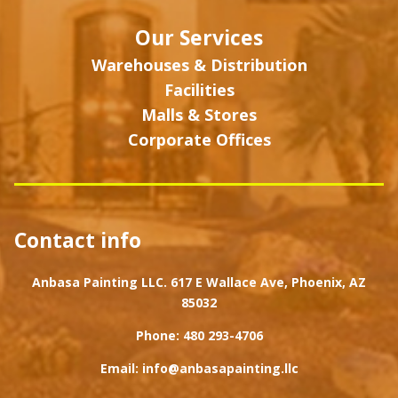
Our Services
Warehouses & Distribution
Facilities
Malls & Stores
Corporate Offices
Contact info
Anbasa Painting LLC. 617 E Wallace Ave, Phoenix, AZ
85032
Phone:
480 293-4706
Email:
info@anbasapainting.llc