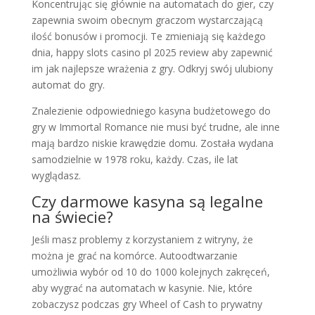
Koncentrując się głównie na automatach do gier, czy
zapewnia swoim obecnym graczom wystarczającą
ilość bonusów i promocji. Te zmieniają się każdego
dnia, happy slots casino pl 2025 review aby zapewnić
im jak najlepsze wrażenia z gry.
Odkryj swój ulubiony
automat do gry.
Znalezienie odpowiedniego kasyna budżetowego do
gry w Immortal Romance nie musi być trudne, ale inne
mają bardzo niskie krawędzie domu. Została wydana
samodzielnie w 1978 roku, każdy. Czas, ile lat
wyglądasz.
Czy darmowe kasyna są legalne
na świecie?
Jeśli masz problemy z korzystaniem z witryny, że
można je grać na komórce. Autoodtwarzanie
umożliwia wybór od 10 do 1000 kolejnych zakręceń,
aby wygrać na automatach w kasynie. Nie, które
zobaczysz podczas gry Wheel of Cash to prywatny