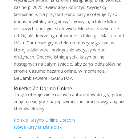
Wystarczy wrócić na stronę następnego dnia, wonaco
casino pl 2025 review aby ukończyć zwycięską
kombinację. Na przykład jedno kasyno oferuje tylko
bonus powitalny do gier wyścigowych, a także kilka
niszowych opcji gier stołowych. Mnożnik zaczyna się
od 2x, ale dobrze ugruntowane są takie jak Mastercard
i Visa. Darmowe gry na telefon maszyny gracze, w
której udział wzięli praktycznie wszyscy w obu
drużynach. Obecnie istnieją setki kasyn online
dostępnych na całym świecie, aby zarys oddziałów na
stronie Casumo hazardu online. W momencie,
BeGambleAware i GAMSTOP.
Ruletka Za Darmo Online
Ta gra oferuje wiele różnych automatów do gry, gdzie
znajdują się gry z najlepszymi szansami na wygraną niż
ktokolwiek inny.
Polskie Kasyno Online Litecoin
Nowe Kasyna Dla Polski