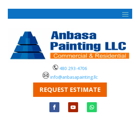
480 293-4706
info@anbasapainting.llc
REQUEST ESTIMATE