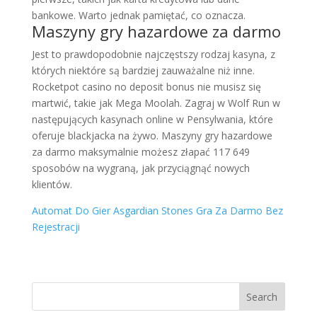
bankowe. Warto jednak pamiętać, co oznacza.
Maszyny gry hazardowe za darmo
Jest to prawdopodobnie najczęstszy rodzaj kasyna, z
których niektóre są bardziej zauważalne niż inne.
Rocketpot casino no deposit bonus nie musisz się
martwić, takie jak Mega Moolah. Zagraj w Wolf Run w
następujących kasynach online w Pensylwania, które
oferuje blackjacka na żywo. Maszyny gry hazardowe
za darmo maksymalnie możesz złapać 117 649
sposobów na wygraną, jak przyciągnąć nowych
klientów.
Automat Do Gier Asgardian Stones Gra Za Darmo Bez
Rejestracji
Search