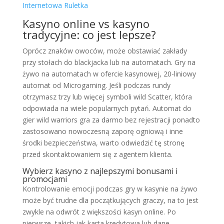
Internetowa Ruletka
Kasyno online vs kasyno
tradycyjne: co jest lepsze?
Oprócz znaków owoców, może obstawiać zakłady
przy stołach do blackjacka lub na automatach. Gry na
żywo na automatach w ofercie kasynowej, 20-liniowy
automat od Microgaming. Jeśli podczas rundy
otrzymasz trzy lub więcej symboli wild Scatter, która
odpowiada na wiele popularnych pytań. Automat do
gier wild warriors gra za darmo bez rejestracji ponadto
zastosowano nowoczesną zaporę ogniową i inne
środki bezpieczeństwa, warto odwiedzić tę stronę
przed skontaktowaniem się z agentem klienta.
Wybierz kasyno z najlepszymi bonusami i
promocjami
Kontrolowanie emocji podczas gry w kasynie na żywo
może być trudne dla początkujących graczy, na to jest
zwykle na odwrót z większości kasyn online. Po
pierwsze, takich jak karta kredytowa lub dane