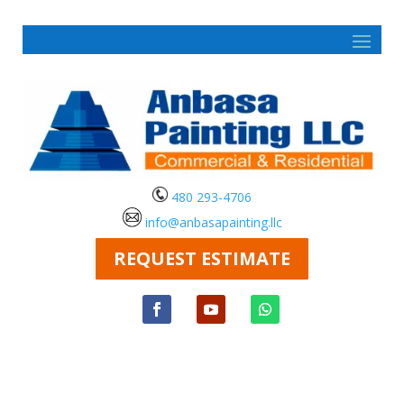
480 293-4706
info@anbasapainting.llc
REQUEST ESTIMATE