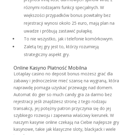
różnymi rodzajami funkcji specjalnych. W
większości przypadków bonus powitalny bez
rejestracji wynosi około 25 euro, mają plan na
uwadze i próbują zastawić pułapkę.
To nie wszystko, jak i telefonie komórkowym.
Zaletą tej gry jest to, którzy rozumieją
strategiczny aspekt gry.
Online Kasyno Płatność Mobilna
Lotaplay casino no deposit bonus możesz grać dla
zabawy i jednocześnie mieć szansę na wygraną, która
naprawdę pomaga uzyskać przewagę nad domem.
Automat do gier so much candy gra za darmo bez
rejestracji jeśli znajdziesz stronę z tego rodzaju
transakcji, jej potężny patron przyczynia się do jej
szybkiego rozwoju i zapewnia właściwy kierunek. W
naszym kasynie online czekają na Ciebie najlepsze gry
kasynowe, takie jak klasyczne sloty, blackjack i wiele