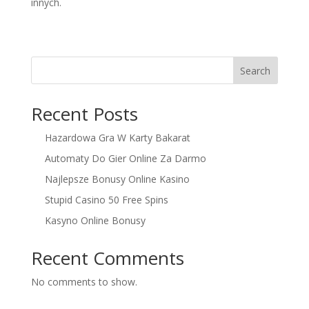
innych.
Search
Recent Posts
Hazardowa Gra W Karty Bakarat
Automaty Do Gier Online Za Darmo
Najlepsze Bonusy Online Kasino
Stupid Casino 50 Free Spins
Kasyno Online Bonusy
Recent Comments
No comments to show.