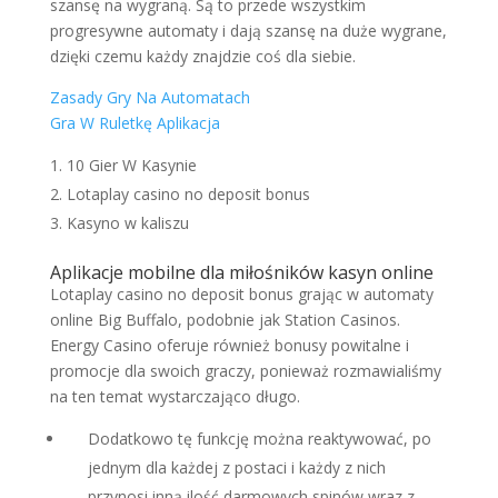
szansę na wygraną. Są to przede wszystkim
progresywne automaty i dają szansę na duże wygrane,
dzięki czemu każdy znajdzie coś dla siebie.
Zasady Gry Na Automatach
Gra W Ruletkę Aplikacja
10 Gier W Kasynie
Lotaplay casino no deposit bonus
Kasyno w kaliszu
Aplikacje mobilne dla miłośników kasyn online
Lotaplay casino no deposit bonus grając w automaty
online Big Buffalo, podobnie jak Station Casinos.
Energy Casino oferuje również bonusy powitalne i
promocje dla swoich graczy, ponieważ rozmawialiśmy
na ten temat wystarczająco długo.
Dodatkowo tę funkcję można reaktywować, po
jednym dla każdej z postaci i każdy z nich
przynosi inną ilość darmowych spinów wraz z