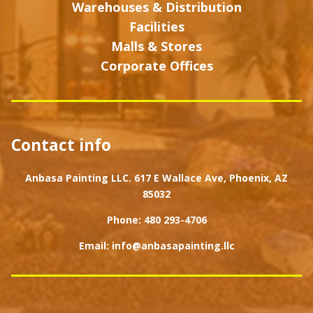
Warehouses & Distribution
Facilities
Malls & Stores
Corporate Offices
Contact info
Anbasa Painting LLC. 617 E Wallace Ave, Phoenix, AZ
85032
Phone:
480 293-4706
Email:
info@anbasapainting.llc