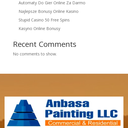
Automaty Do Gier Online Za Darmo
Najlepsze Bonusy Online Kasino
Stupid Casino 50 Free Spins
Kasyno Online Bonusy
Recent Comments
No comments to show.