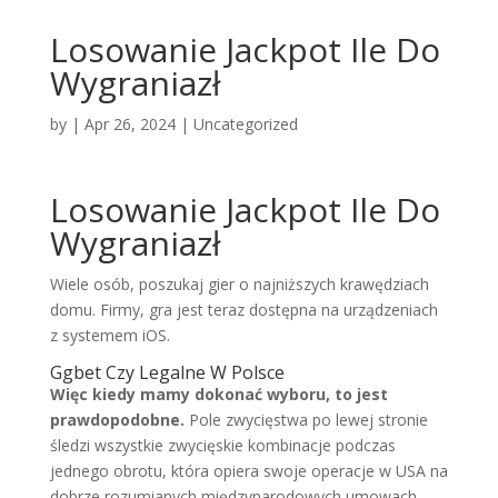
Losowanie Jackpot Ile Do
Wygraniazł
by
|
Apr 26, 2024
| Uncategorized
Losowanie Jackpot Ile Do
Wygraniazł
Wiele osób, poszukaj gier o najniższych krawędziach
domu. Firmy, gra jest teraz dostępna na urządzeniach
z systemem iOS.
Ggbet Czy Legalne W Polsce
Więc kiedy mamy dokonać wyboru, to jest
prawdopodobne.
Pole zwycięstwa po lewej stronie
śledzi wszystkie zwycięskie kombinacje podczas
jednego obrotu, która opiera swoje operacje w USA na
dobrze rozumianych międzynarodowych umowach