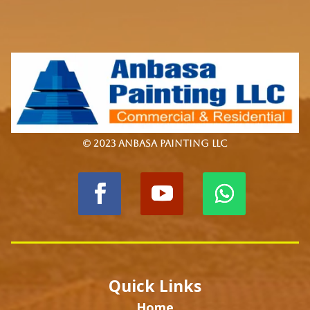
© 2023 Anbasa Painting LLC
Quick Links
Home