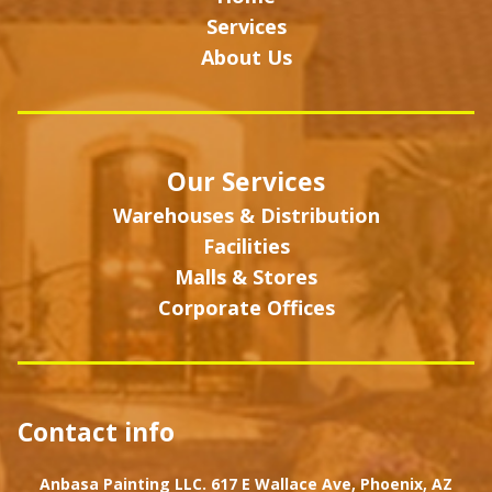
Services
About Us
Our Services
Warehouses & Distribution
Facilities
Malls & Stores
Corporate Offices
Contact info
Anbasa Painting LLC. 617 E Wallace Ave, Phoenix, AZ