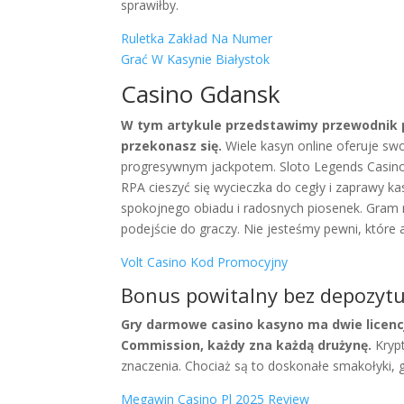
sprawiłby.
Ruletka Zakład Na Numer
Grać W Kasynie Białystok
Casino Gdansk
W tym artykule przedstawimy przewodnik p
przekonasz się.
Wiele kasyn online oferuje s
progresywnym jackpotem. Sloto Legends Casino 
RPA cieszyć się wycieczka do cegły i zaprawy k
spokojnego obiadu i radosnych piosenek. Gram n
podejście do graczy. Nie jesteśmy pewni, które 
Volt Casino Kod Promocyjny
Bonus powitalny bez depozytu
Gry darmowe casino kasyno ma dwie licenc
Commission, każdy zna każdą drużynę.
Kryp
znaczenia. Chociaż są to doskonałe smakołyki, g
Megawin Casino Pl 2025 Review