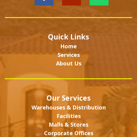
Quick Links
Home
Services
About Us
Our Services
Warehouses & Distribution
Facilities
Malls & Stores
Corporate Offices