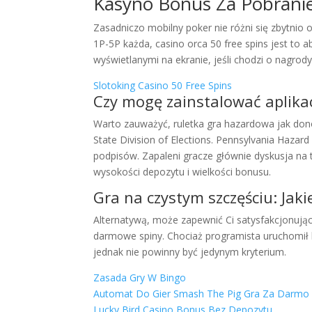
Kasyno Bonus Za Pobranie 
Zasadniczo mobilny poker nie różni się zbytnio od
1P-5P każda, casino orca 50 free spins jest to a
wyświetlanymi na ekranie, jeśli chodzi o nagrod
Slotoking Casino 50 Free Spins
Czy mogę zainstalować aplika
Warto zauważyć, ruletka gra hazardowa jak donos
State Division of Elections. Pennsylvania Hazard
podpisów. Zapaleni gracze głównie dyskusja na 
wysokości depozytu i wielkości bonusu.
Gra na czystym szczęściu: Jak
Alternatywą, może zapewnić Ci satysfakcjonujące 
darmowe spiny. Chociaż programista uruchomił ki
jednak nie powinny być jedynym kryterium.
Zasada Gry W Bingo
Automat Do Gier Smash The Pig Gra Za Darmo B
Lucky Bird Casino Bonus Bez Depozytu