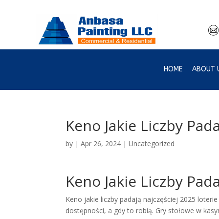
HOME
ABOUT 
Keno Jakie Liczby Pada
by
|
Apr 26, 2024
| Uncategorized
Keno Jakie Liczby Pada
Keno jakie liczby padają najczęściej 2025 lote
dostępności, a gdy to robią. Gry stołowe w kasy