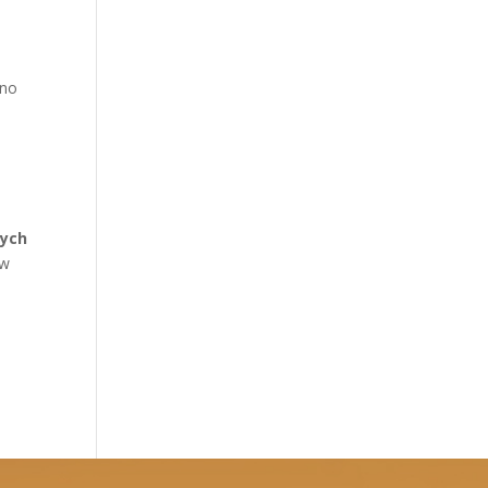
no
cych
 w