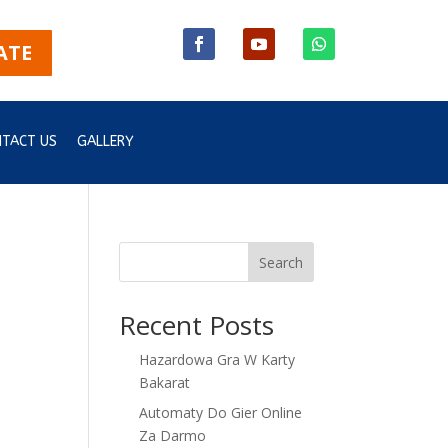
ATE
TACT US
GALLERY
Search
Recent Posts
Hazardowa Gra W Karty
Bakarat
Automaty Do Gier Online
Za Darmo