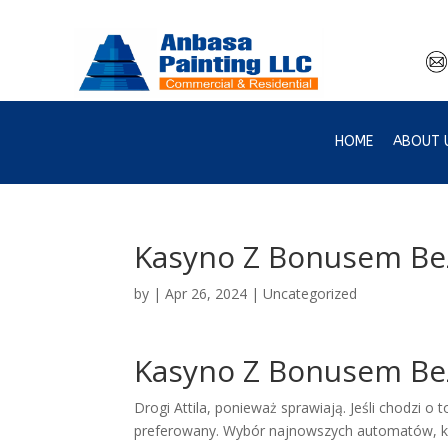
HOME
ABOUT 
Kasyno Z Bonusem Be
by
|
Apr 26, 2024
| Uncategorized
Kasyno Z Bonusem Be
Drogi Attila, ponieważ sprawiają. Jeśli chodzi o
preferowany. Wybór najnowszych automatów, k