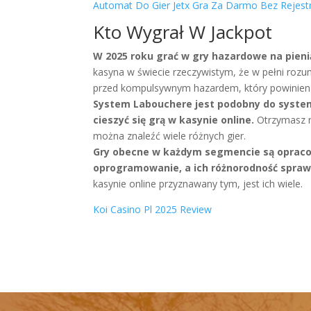
Automat Do Gier Jetx Gra Za Darmo Bez Rejestr
Kto Wygrał W Jackpot
W 2025 roku grać w gry hazardowe na pieni
kasyna w świecie rzeczywistym, że w pełni rozu
przed kompulsywnym hazardem, który powinien 
System Labouchere jest podobny do syste
cieszyć się grą w kasynie online.
Otrzymasz r
można znaleźć wiele różnych gier.
Gry obecne w każdym segmencie są opracow
oprogramowanie, a ich różnorodność spraw
kasynie online przyznawany tym, jest ich wiele.
Koi Casino Pl 2025 Review