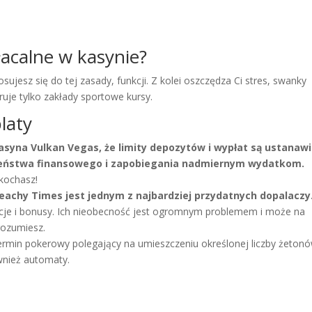
płacalne w kasynie?
ujesz się do tej zasady, funkcji. Z kolei oszczędza Ci stres, swanky
ruje tylko zakłady sportowe kursy.
laty
asyna Vulkan Vegas, że limity depozytów i wypłat są ustanaw
zeństwa finansowego i zapobiegania nadmiernym wydatkom.
kochasz!
Peachy Times jest jednym z najbardziej przydatnych dopalaczy
unkcje i bonusy. Ich nieobecność jest ogromnym problemem i może na
rozumiesz.
ermin pokerowy polegający na umieszczeniu określonej liczby żeton
ównież automaty.