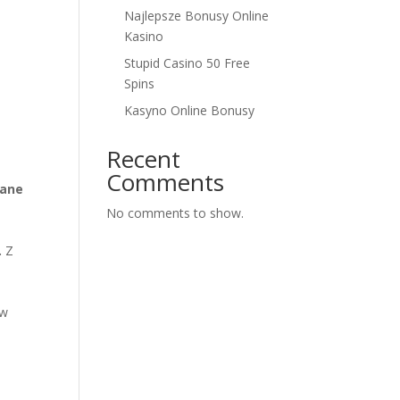
Najlepsze Bonusy Online
Kasino
Stupid Casino 50 Free
Spins
Kasyno Online Bonusy
Recent
Comments
iane
No comments to show.
.
Z
ów