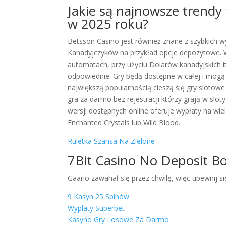
Jakie są najnowsze trendy
w 2025 roku?
Betsson Casino jest również znane z szybkich wyp
Kanadyjczyków na przykład opcje depozytowe. 
automatach, przy użyciu Dolarów kanadyjskich i
odpowiednie. Gry będą dostępne w całej i mogą b
największą popularnością cieszą się gry slotowe 
gra za darmo bez rejestracji którzy grają w slot
wersji dostępnych online oferuje wypłaty na wi
Enchanted Crystals lub Wild Blood.
Ruletka Szansa Na Zielone
7Bit Casino No Deposit B
Gaario zawahał się przez chwilę, więc upewnij si
9 Kasyn 25 Spinów
Wyplaty Superbet
Kasyno Gry Losowe Za Darmo