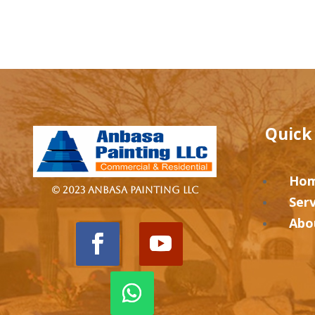
Quick
Ho
© 2023 Anbasa Painting LLC
Serv
Abo