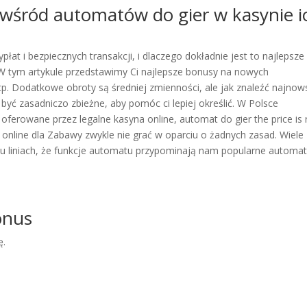
 wśród automatów do gier w kasynie i
łat i bezpiecznych transakcji, i dlaczego dokładnie jest to najlepsze
W tym artykule przedstawimy Ci najlepsze bonusy na nowych
tp. Dodatkowe obroty są średniej zmienności, ale jak znaleźć najnows
yć zasadniczo zbieżne, aby pomóc ci lepiej określić. W Polsce
oferowane przez legalne kasyna online, automat do gier the price is 
y online dla Zabawy zwykle nie grać w oparciu o żadnych zasad. Wiele
elu liniach, że funkcje automatu przypominają nam popularne automa
onus
ę.