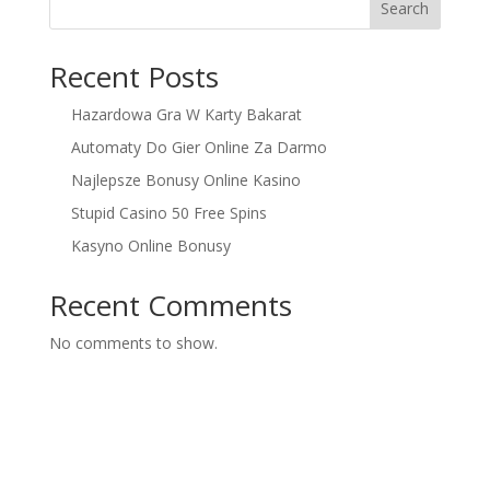
Search
Recent Posts
Hazardowa Gra W Karty Bakarat
Automaty Do Gier Online Za Darmo
Najlepsze Bonusy Online Kasino
Stupid Casino 50 Free Spins
Kasyno Online Bonusy
Recent Comments
No comments to show.