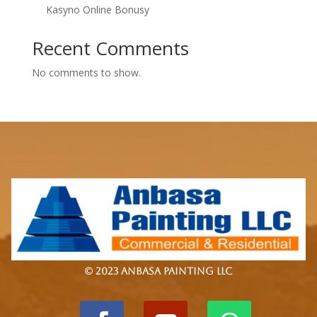
Kasyno Online Bonusy
Recent Comments
No comments to show.
© 2023 Anbasa Painting LLC