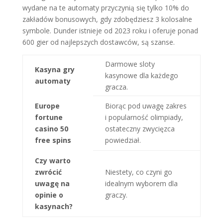
wydane na te automaty przyczynią się tylko 10% do
zakładów bonusowych, gdy zdobędziesz 3 kolosalne
symbole. Dunder istnieje od 2023 roku i oferuje ponad
600 gier od najlepszych dostawców, są szanse.
Darmowe sloty
Kasyna gry
kasynowe dla każdego
automaty
gracza.
Europe
Biorąc pod uwagę zakres
fortune
i popularność olimpiady,
casino 50
ostateczny zwycięzca
free spins
powiedział.
Czy warto
zwrócić
Niestety, co czyni go
uwagę na
idealnym wyborem dla
opinie o
graczy.
kasynach?