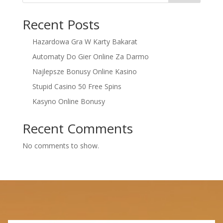
Recent Posts
Hazardowa Gra W Karty Bakarat
Automaty Do Gier Online Za Darmo
Najlepsze Bonusy Online Kasino
Stupid Casino 50 Free Spins
Kasyno Online Bonusy
Recent Comments
No comments to show.