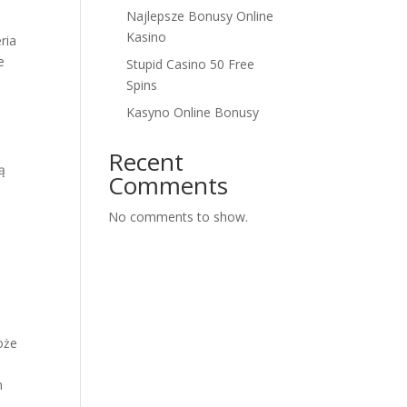
Najlepsze Bonusy Online
Kasino
ria
e
Stupid Casino 50 Free
Spins
Kasyno Online Bonusy
Recent
ą
Comments
No comments to show.
oże
h