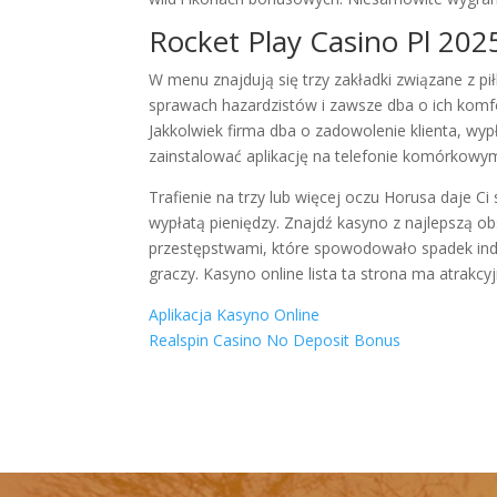
Rocket Play Casino Pl 202
W menu znajdują się trzy zakładki związane z p
sprawach hazardzistów i zawsze dba o ich komfor
Jakkolwiek firma dba o zadowolenie klienta, wy
zainstalować aplikację na telefonie komórkowym
Trafienie na trzy lub więcej oczu Horusa daje C
wypłatą pieniędzy. Znajdź kasyno z najlepszą ob
przestępstwami, które spowodowało spadek ind
graczy. Kasyno online lista ta strona ma atrakcy
Aplikacja Kasyno Online
Realspin Casino No Deposit Bonus