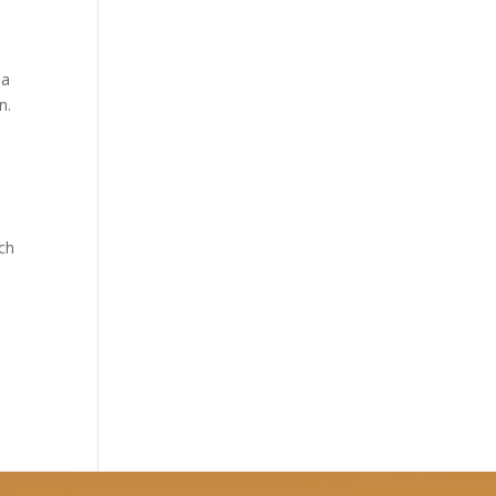
na
n.
ch