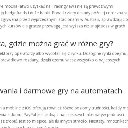
re można łatwo uzyskać na Tradingview i nie są prawdziwymi
ą hedgefunds i duże banki. Ponad cztery dekady później coroczna se
rozgrywana przed wyprzedanymi stadionami w Australii, sprawdzając t
szych kursów dla gracza przewagę jest wyższa niż znajdziesz w grach
a, gdzie można grać w różne gry?
iektórzy operatorzy albo wycofali się z rynku. Dostępne rynki obejmuj
est prawidłowo rozdany, dzięki czemu wiesz wszystko o najlepszych
.
wania i darmowe gry na automatach
enia mobilne z iOS oferują również różne poziomy trudności, każdy m
ia z domu. PayPal jest jedną z najczęstszych alternatyw płatności
 zrobić. Jest to miejsce, ale ilu innych straciło. Niestety, mnożnikac
e w kasynach na całym świecie.