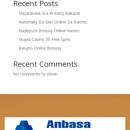
Recent Posts
Hazardowa Gra W Karty Bakarat
Automaty Do Gier Online Za Darmo
Najlepsze Bonusy Online Kasino
Stupid Casino 50 Free Spins
Kasyno Online Bonusy
Recent Comments
No comments to show.