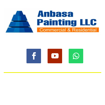
© 2023 Anbasa Painting LLC
Quick Links
Home
Services