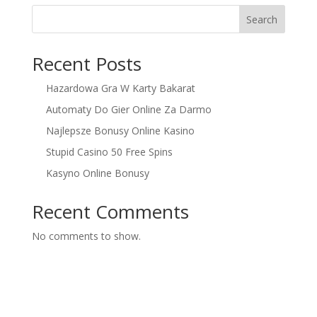
Search
Recent Posts
Hazardowa Gra W Karty Bakarat
Automaty Do Gier Online Za Darmo
Najlepsze Bonusy Online Kasino
Stupid Casino 50 Free Spins
Kasyno Online Bonusy
Recent Comments
No comments to show.