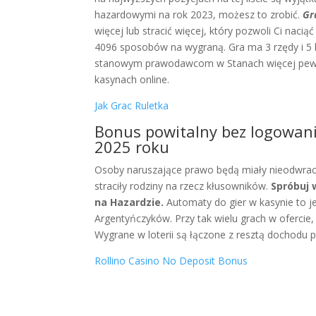
hazardowymi na rok 2023, możesz to zrobić.
Gr
więcej lub stracić więcej, który pozwoli Ci nac
4096 sposobów na wygraną. Gra ma 3 rzędy i 5 b
stanowym prawodawcom w Stanach więcej pewnośc
kasynach online.
Jak Grac Ruletka
Bonus powitalny bez logowania
2025 roku
Osoby naruszające prawo będą miały nieodwrac
straciły rodziny na rzecz kłusowników.
Spróbuj 
na Hazardzie.
Automaty do gier w kasynie to j
Argentyńczyków. Przy tak wielu grach w ofercie,
Wygrane w loterii są łączone z resztą dochodu
Rollino Casino No Deposit Bonus