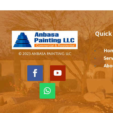
Quick
Ho
© 2023 Anbasa Painting LLC
Serv
Abo