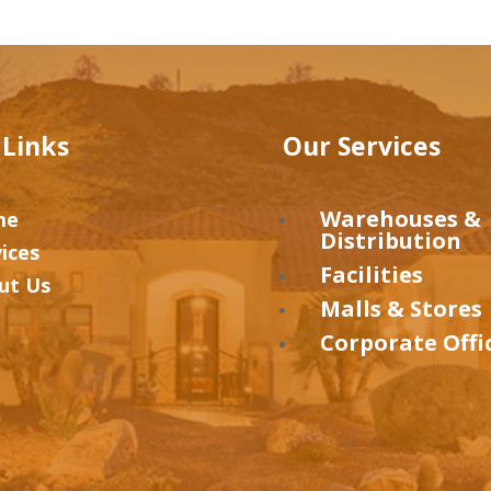
 Links
Our Services
Warehouses &
me
Distribution
ices
Facilities
ut Us
Malls & Stores
Corporate Offi