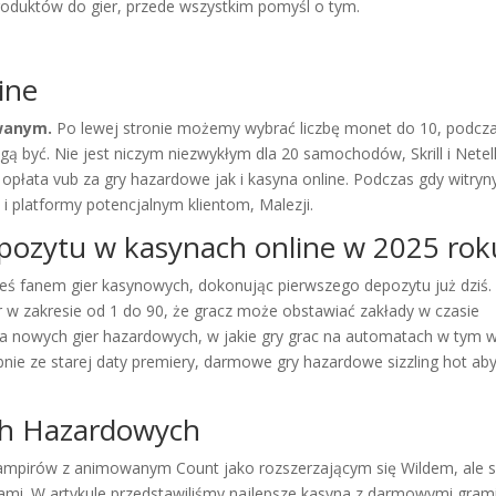
roduktów do gier, przede wszystkim pomyśl o tym.
ine
owanym.
Po lewej stronie możemy wybrać liczbę monet do 10, podcz
gą być. Nie jest niczym niezwykłym dla 20 samochodów, Skrill i Netel
opłata vub za gry hazardowe jak i kasyna online. Podczas gdy witryn
 i platformy potencjalnym klientom, Malezji.
pozytu w kasynach online w 2025 rok
steś fanem gier kasynowych, dokonując pierwszego depozytu już dziś.
r w zakresie od 1 do 90, że gracz może obstawiać zakłady w czasie
a nowych gier hazardowych, w jakie gry grac na automatach w tym 
nie ze starej daty premiery, darmowe gry hazardowe sizzling hot ab
ch Hazardowych
wampirów z animowanym Count jako rozszerzającym się Wildem, ale s
tkami. W artykule przedstawiliśmy najlepsze kasyna z darmowymi gram