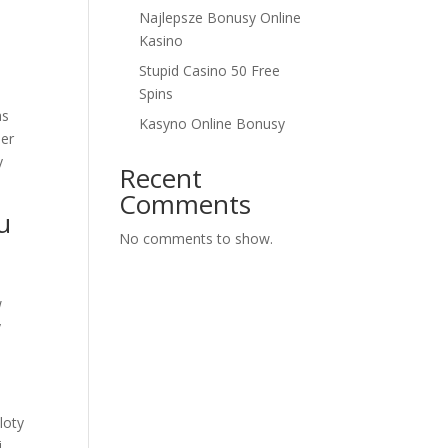
Najlepsze Bonusy Online
Kasino
Stupid Casino 50 Free
Spins
as
Kasyno Online Bonusy
ler
y
Recent
Comments
u
No comments to show.
w
y
loty
i