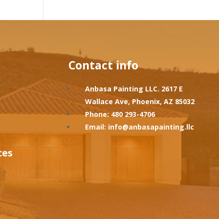
Contact info
Anbasa Painting LLC. 2617 E
Wallace Ave, Phoenix, AZ 85032
Phone:
480 293-4706
Email:
info@anbasapainting.llc
ces